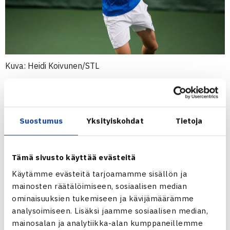
Kuva: Heidi Koivunen/STL
Porsche Junior Team Finlandin
Emil Ruusuvuori
, 18,
matkustaa tänään Kanadasta New Yorkiin uransa
ensimmäiseen US Openiin. Ruusuvuori on pelannut tänä
Suostumus
Yksityiskohdat
Tietoja
vuonna juniorien Grand Slameista jo Australian avoimissa,
Ranskan avoimissa ja Wimbledonissa.
Lontoossa hänen ottelunsa katkesivat
Tämä sivusto käyttää evästeitä
vatsalihasvammaan, jota Ruusuvuori kuntoutti reilun
Käytämme evästeitä tarjoamamme sisällön ja
kuukauden. Hän aloitti Kanadan Repentignyssä pelatun
mainosten räätälöimiseen, sosiaalisen median
ITF:n 1. kategorian kilpailun yhdeksänneksi sijoitettuna,
ominaisuuksien tukemiseen ja kävijämäärämme
pääsi suoraan toiselle kierrokselle ja taipui lopulta
analysoimiseen. Lisäksi jaamme sosiaalisen median,
Yhdysvaltain
Brian Shille
6-2, 6-7, 4-6.
mainosalan ja analytiikka-alan kumppaneillemme
– Ensimmäinen ottelu Wimbledonin jälkeen ei ollut helppo,