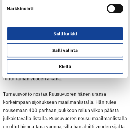
Emil Ruusuvuori, kuva: Piombinon ITF-
Markkinointi
turnaus
Kaksinpelin turnausvoitto on Ruusuvuoren uran kolmas
Salli kaikki
ITF-tasolla. Aiemmat voitot tulivat niin ikään kovilla
kentillä tämän vuoden touko-kesäkuun vaihteessa
Salli valinta
Espanjassa ja viime marraskuussa Talin
Tenniskeskuksella Helsingissä. Myös nelinpelissä
Kiellä
suomalaisella on kolme turnausvoittoa, joista jokainen on
tullut tämän vuoden aikana.
Turnausvoitto nostaa Ruusuvuoren hänen uransa
korkeimpaan sijoitukseen maailmanlistalla. Hän tulee
nousemaan 400 parhaan joukkoon reilun viikon päästä
julkaistavalla listalla. Ruusuvuoren nousu maailmanlistalla
on ollut hienoa tänä vuonna, sillä hän aloitti vuoden sijalta