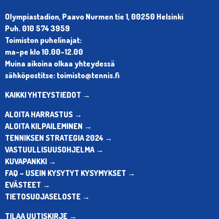
Olympiastadion, Paavo Nurmen tie 1, 00250 Helsinki
Puh. 010 574 3959
Toimiston puhelinajat:
ma-pe klo 10.00-12.00
Muina aikoina olkaa yhteydessä
sähköpostitse: toimisto@tennis.fi
KAIKKI YHTEYSTIEDOT →
ALOITA HARRASTUS →
ALOITA KILPAILEMINEN →
TENNIKSEN STRATEGIA 2024 →
VASTUULLISUUSOHJELMA →
KUVAPANKKI →
FAQ – USEIN KYSYTYT KYSYMYKSET →
EVÄSTEET →
TIETOSUOJASELOSTE →
TILAA UUTISKIRJE →