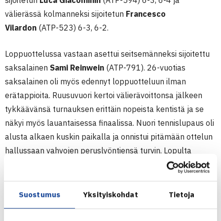
sijoitetun
Luca Giacominin
(ATP-594) 6-3, 6-4 ja
välierässä kolmanneksi sijoitetun
Francesco
Vilardon
(ATP-523) 6-3, 6-2.
Loppuottelussa vastaan asettui seitsemänneksi sijoitettu
saksalainen
Sami Reinwein
(ATP-791). 26-vuotias
saksalainen oli myös edennyt loppuotteluun ilman
erätappioita. Ruusuvuori kertoi välierävoittonsa jälkeen
tykkäävänsä turnauksen erittäin nopeista kentistä ja se
näkyi myös lauantaisessa finaalissa. Nuori tennislupaus oli
alusta alkaen kuskin paikalla ja onnistui pitämään ottelun
hallussaan vahvojen peruslyöntiensä turvin. Lopulta
Ruusuvuori pääsi juhlimaan turnausvoittoa erin 6-1, 6-2 –
ottelu kesti vain tasan tunnin.
Suostumus
Yksityiskohdat
Tietoja
– Koko viikon pystyin pelaamaan tasaista hyökkäävää
peliä, mikä jatkui myös finaalissa. Pystyin pelaamaan