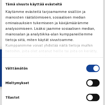
Tämä sivusto käyttää evästeitä
omaa hyvää peliä koko viikon, kun olin mentaalisesti niin
Käytämme evästeitä tarjoamamme sisällön ja
hyvin läsnä joka pisteessä ottelusta otteluun, tyytyväinen
mainosten räätälöimiseen, sosiaalisen median
Ruusuvuori kommentoi.
ominaisuuksien tukemiseen ja kävijämäärämme
analysoimiseen. Lisäksi jaamme sosiaalisen median,
TULOKSET
mainosalan ja analytiikka-alan kumppaneillemme
tietoja siitä, miten käytät sivustoamme.
Kumppanimme voivat yhdistää näitä tietoja muihin
tietoihin, joita olet antanut heille tai joita on kerätty,
Lataa OmaTennis!
kun olet käyttänyt heidän palvelujaan.
Suostumuksen
Välttämätön
valinta
Mieltymykset
Tilastot