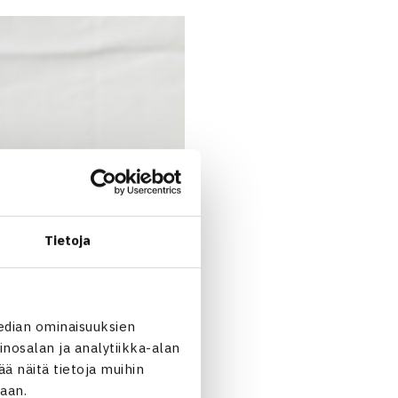
Tietoja
edian ominaisuuksien
nosalan ja analytiikka-alan
 näitä tietoja muihin
jaan.