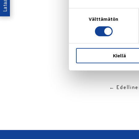
Suostumuksen
Välttämätön
valinta
Jaa:
Kiellä
← Edellin