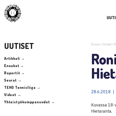
UUTI
UUTISET
Etusivu
>
Uutiset
>
E
Ron
Artikkeli →
Ennakot →
Hie
Raportit →
Seurat →
TEHO Tennisliiga →
28.6.2018 |
Videot →
Yhteistyökumppanuudet →
Kuvassa 18-vu
Hietaranta.