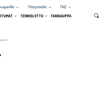
uvapankki
Yhteystiedot
FAQ
HTUMAT
TENNISLIITTO
FANIKAUPPA
nta-3-1
-