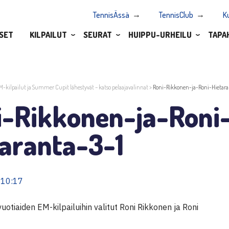
TennisÄssä
TennisClub
K
SET
KILPAILUT
SEURAT
HUIPPU-URHEILU
TAPA
M-kilpailut ja Summer Cupit lähestyvät – katso pelaajavalinnat
>
Roni-Rikkonen-ja-Roni-Hietara
i-Rikkonen-ja-Roni
taranta-3-1
 10:17
otiaiden EM-kilpailuihin valitut Roni Rikkonen ja Roni