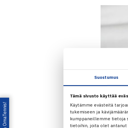
Suostumus
Tämä sivusto käyttää eväs
Lataa OmaTennis!
Käytämme evästeitä tarjoa
tukemiseen ja kävijämääräm
kumppaneillemme tietoja si
tietoihin, joita olet antanu