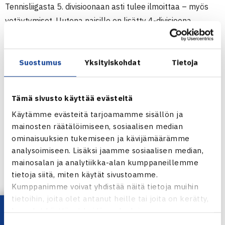
Tennisliigasta 5. divisioonaan asti tulee ilmoittaa – myös
vetäytymiset. Uutena naisille on lisätty 4-divisioona
vastaamaan kasvanutta kysyntää ja tasaamaan tasoeroja.
Pelikausi: 22.9.2025–12.4.2026
Suostumus
Yksityiskohdat
Tietoja
Nousukarsinnat: 24.–26.4.2026
Tämä sivusto käyttää evästeitä
SARJATENNIS SISÄKAUSI
Käytämme evästeitä tarjoamamme sisällön ja
OHJEET ILMOITTAUTUMISEEN
mainosten räätälöimiseen, sosiaalisen median
ominaisuuksien tukemiseen ja kävijämäärämme
3. Seurasiirrot
analysoimiseen. Lisäksi jaamme sosiaalisen median,
mainosalan ja analytiikka-alan kumppaneillemme
Varsinaiset seurasiirrot ja kauden 2025–2026
tietoja siitä, miten käytät sivustoamme.
sarjatenniksen edustusmuutokset tulee tehdä 1.9.
Kumppanimme voivat yhdistää näitä tietoja muihin
mennessä TennisClubin kautta. Hakemukset näkyvät 2.–
tietoihin, joita olet antanut heille tai joita on kerätty,
kun olet käyttänyt heidän palvelujaan.
7.9. sekä nykyiselle että uudelle seuralle, ja nykyisellä