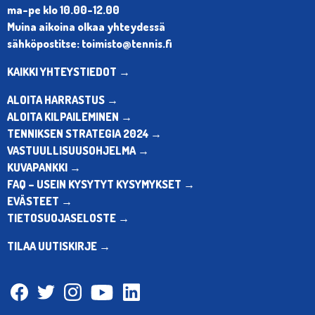
ma-pe klo 10.00-12.00
Muina aikoina olkaa yhteydessä
sähköpostitse: toimisto@tennis.fi
KAIKKI YHTEYSTIEDOT →
ALOITA HARRASTUS →
ALOITA KILPAILEMINEN →
TENNIKSEN STRATEGIA 2024 →
VASTUULLISUUSOHJELMA →
KUVAPANKKI →
FAQ – USEIN KYSYTYT KYSYMYKSET →
EVÄSTEET →
TIETOSUOJASELOSTE →
TILAA UUTISKIRJE →