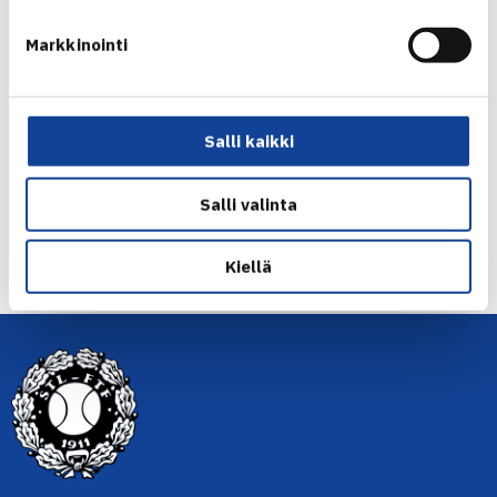
Markkinointi
Jaa:
Salli kaikki
Salli valinta
← Edellinen
Seuraava uutinen: M.Kontinen, Paukku,
Kiellä
A.Pöllänen… →