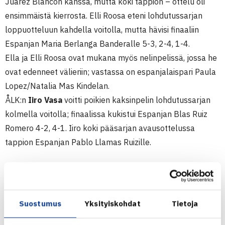
Juarez Blancon kanssa, mutta koki tappion – ottelu oli
ensimmäistä kierrosta. Elli Roosa eteni lohdutussarjan
loppuotteluun kahdella voitolla, mutta hävisi finaaliin
Espanjan Maria Berlanga Banderalle 5-3, 2-4, 1-4.
Ella ja Elli Roosa ovat mukana myös nelinpelissä, jossa he
ovat edenneet välieriin; vastassa on espanjalaispari Paula
Lopez/Natalia Mas Kindelan.
ÅLK:n
Iiro Vasa
voitti poikien kaksinpelin lohdutussarjan
kolmella voitolla; finaalissa kukistui Espanjan Blas Ruiz
Romero 4-2, 4-1. Iiro koki pääsarjan avausottelussa
tappion Espanjan Pablo Llamas Ruizille.
TE12 Junior Tour -turnaus
18.-23.8.2014 Sevilla, Espanja
Tyttöjen kaksinpeli
Suostumus
Yksityiskohdat
Tietoja
1.kierrosta: Ella Haavisto – Paola Maria Moreno Bautista