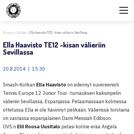
Etusivu
>
Uutiset
>
Ella Haavisto TE12 -kisan välieriin Sevillassa
Ella Haavisto TE12 -kisan välieriin
Sevillassa
20.8.2014 | 15:30
Smash-Kotkan
Ella Haavisto
on edennyt suvereenisti
Tennis Europe 12 Junior Tour -turnauksen kaksinpelin
välieriin Sevillassa, Espanjassa. Pelaamassaan kolmessa
ottelussa Ella ei ole hävinnyt pelikään. Välierissä torstaina
on vastassa espanjalainen Dami Messiah Edibson.
OVS:n
Elli Roosa Uusitalo
pelasi kolme erää Angela