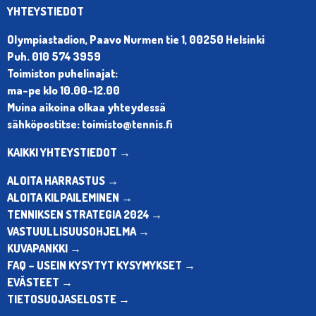
YHTEYSTIEDOT
Olympiastadion, Paavo Nurmen tie 1, 00250 Helsinki
Puh. 010 574 3959
Toimiston puhelinajat:
ma-pe klo 10.00-12.00
Muina aikoina olkaa yhteydessä
sähköpostitse: toimisto@tennis.fi
KAIKKI YHTEYSTIEDOT →
ALOITA HARRASTUS →
ALOITA KILPAILEMINEN →
TENNIKSEN STRATEGIA 2024 →
VASTUULLISUUSOHJELMA →
KUVAPANKKI →
FAQ – USEIN KYSYTYT KYSYMYKSET →
EVÄSTEET →
TIETOSUOJASELOSTE →