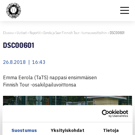
Etusivu
>
Uutiset
>
Raportit
>
Eerola ja Saar Finnish Tour -turnausvoittoihin
>
DSC00601
DSC00601
26.8.2018 | 16:43
Emma Eerola (TaTS) nappasi ensimmäisen
Finnish Tour -osakilpailuvoittonsa
Suostumus
Yksityiskohdat
Tietoja