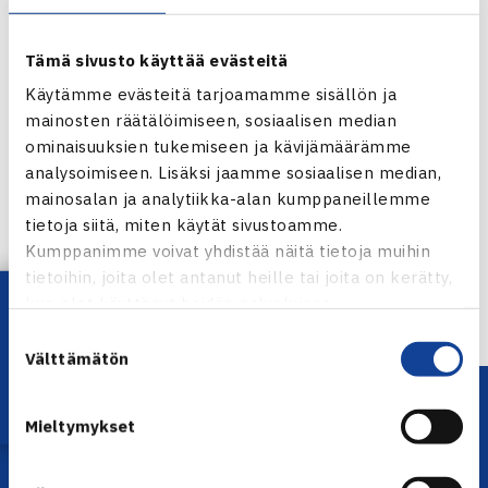
Tämä sivusto käyttää evästeitä
Käytämme evästeitä tarjoamamme sisällön ja
mainosten räätälöimiseen, sosiaalisen median
ominaisuuksien tukemiseen ja kävijämäärämme
Jaa:
analysoimiseen. Lisäksi jaamme sosiaalisen median,
mainosalan ja analytiikka-alan kumppaneillemme
tietoja siitä, miten käytät sivustoamme.
Kumppanimme voivat yhdistää näitä tietoja muihin
tietoihin, joita olet antanut heille tai joita on kerätty,
← Edellinen
Lataa OmaTennis!
kun olet käyttänyt heidän palvelujaan.
Suostumuksen
Välttämätön
valinta
Mieltymykset