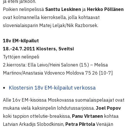
ja eteni jatkoon.
Poikien nelinpelissä
Santtu Leskinen
ja
Herkko Pöllänen
ovat kolmannella kierroksella, jolla kohtaavat
slovenialaisparin Matej Leljak/Nik Razborsek.
18v EM-kilpailut
18.-24.7.2011 Klosters, Sveitsi
Tyttöjen nelinpeli
2.kierrosta: Ella Leivo/Heini Salonen (15.) – Melisa
Martinov/Anastasia Vdovenco Moldova 75 26 [10-7]
Klostersin 18v EM-kilpailut verkossa
Alle 16v EM-kisoissa Moskovassa suomalaispelaajat ovat
mukana vielä kaksinpelin lohdutussarjoissa.
Joel Popov
koki tappion ottelutie-breakissa,
Panu Virtanen
kohtaa
Latvian Arkadijs Slobodkinsin,
Petra Piirtola
Venäjän