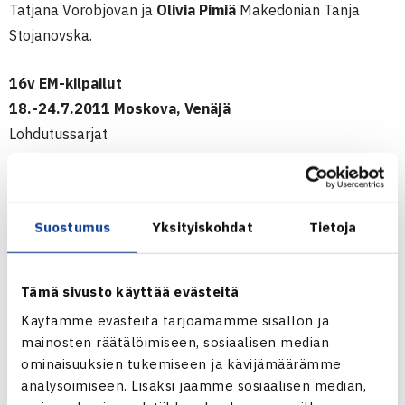
Tatjana Vorobjovan ja
Olivia Pimiä
Makedonian Tanja
Stojanovska.
16v EM-kilpailut
18.-24.7.2011 Moskova, Venäjä
Lohdutussarjat
Poikien kaksinpeli
1.kierrosta: Jelle Sels Hollanti – Joel Popov 75 57 [10-7]
Tyttöjen kaksinpeli
Suostumus
Yksityiskohdat
Tietoja
2.kierrosta: Olivia Pimiä – Joana Vale Costa Portugali 20
luov.
Tämä sivusto käyttää evästeitä
Moskovan 16v EM-kilpailut verkossa
Käytämme evästeitä tarjoamamme sisällön ja
mainosten räätälöimiseen, sosiaalisen median
Alle 14v EM-kisoissa Plzenissä, Tsekissä
Patrik Niklas-
ominaisuuksien tukemiseen ja kävijämäärämme
Salminen
(TE 94) kohtasi kaksinnpelin kolmannella
analysoimiseen. Lisäksi jaamme sosiaalisen median,
kierroksella seitsemänneksi sijoitetun Puolan Michal