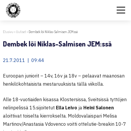
Etusivu
>
Uutiset
>
Dembek löi Niklas-Salmisen JEM:ssä
Dembek löi Niklas-Salmisen JEM:ssä
21.7.2011 | 09:44
Euroopan juniorit – 14v, 16v ja 18v – pelaavat maanosan
henkilökohtaisista mestaruuksista tällä viikolla.
Alle 18-vuotiaiden kisassa Klostersissa, Sveitsissä tyttöjen
nelinpelissä 15.sijoitetut
Ella Leivo
ja
Heini Salonen
aloittivat toiselta kierrokselta. Moldovalaispari Melisa
Martinov/Anastasia Vdovenco voitti ottelutie-breakin 10-7