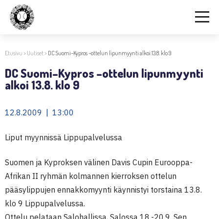
Etusivu
>
Uutiset
>
DC Suomi–Kypros –ottelun lipunmyynti alkoi 13.8. klo 9
DC Suomi–Kypros –ottelun lipunmyynti
alkoi 13.8. klo 9
12.8.2009 | 13:00
Liput myynnissä Lippupalvelussa
Suomen ja Kyproksen välinen Davis Cupin Eurooppa-
Afrikan II ryhmän kolmannen kierroksen ottelun
pääsylippujen ennakkomyynti käynnistyi torstaina 13.8.
klo 9 Lippupalvelussa.
Ottelu pelataan Salohallissa, Salossa 18.-20.9. Sen