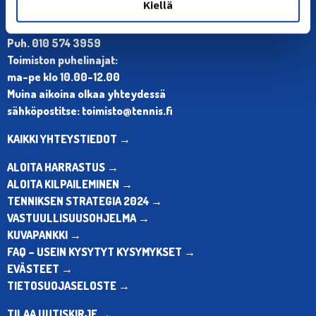
Kiellä
Olympiastadion, Paavo Nurmen tie 1, 00250 Helsinki
Puh. 010 574 3959
Toimiston puhelinajat:
ma-pe klo 10.00-12.00
Muina aikoina olkaa yhteydessä
sähköpostitse: toimisto@tennis.fi
KAIKKI YHTEYSTIEDOT →
ALOITA HARRASTUS →
ALOITA KILPAILEMINEN →
TENNIKSEN STRATEGIA 2024 →
VASTUULLISUUSOHJELMA →
KUVAPANKKI →
FAQ – USEIN KYSYTYT KYSYMYKSET →
EVÄSTEET →
TIETOSUOJASELOSTE →
TILAA UUTISKIRJE →