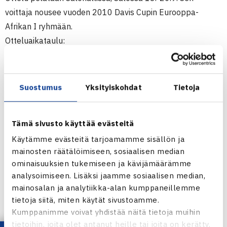
voittaja nousee vuoden 2010 Davis Cupin Eurooppa-
Afrikan I ryhmään.
Otteluaikataulu:
Perjantai 18.9. klo 14.45 avajaiset, klo 15 alk. kaksi
kaksinpeliä peräkkäin
Lauantai 19.9. klo 14 nelinpeli
Suostumus
Yksityiskohdat
Tietoja
Sunnuntai 20.9. klo 13 alk. kaksi kaksinpeliä peräkkäin
Tämä sivusto käyttää evästeitä
Ennakkoon ostettujen lippujen hinnat:
Kolmen päivän lippu maksaa 60€, junioreilta (7-17v) 35€.
Käytämme evästeitä tarjoamamme sisällön ja
mainosten räätälöimiseen, sosiaalisen median
Perjantain ja sunnuntain päiväliput ovat 25€, junioreilta
ominaisuuksien tukemiseen ja kävijämäärämme
25€
analysoimiseen. Lisäksi jaamme sosiaalisen median,
Lauantain päivälippu on 15€ ja junioreilta 10€
mainosalan ja analytiikka-alan kumppaneillemme
Ovelta ostetut liput ovat 5€ kalliimmat.
tietoja siitä, miten käytät sivustoamme.
Kumppanimme voivat yhdistää näitä tietoja muihin
Salohallin osoite on Pormestarinkatu 5, 24100 Salo
tietoihin, joita olet antanut heille tai joita on kerätty,