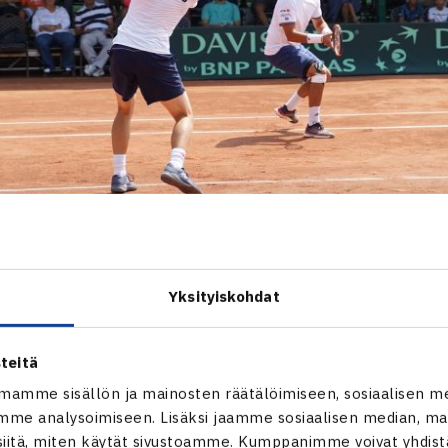
 otti ratkaisevan voiton
Yksityiskohdat
ton myötä maaotteluvoitto oli katkolla Suomelle. Ykköspelaaj
ATP-330) lähti haastamaan
Mohamed Safwatia
(ATP-191). Ko
teitä
le, kun Safwat aloitti ottelun vahvasti karaten nopeasti 4-0 
mamme sisällön ja mainosten räätälöimiseen, sosiaalisen m
 egyptiläiselle 6-2. Toinen erä oli jo paljon tiukempi, kun Heliö
me analysoimiseen. Lisäksi jaamme sosiaalisen median, mai
önsä ja aggressiivisemman pelinsä kautta. Erän ratkaisuhetkel
itä, miten käytät sivustoamme. Kumppanimme voivat yhdistää