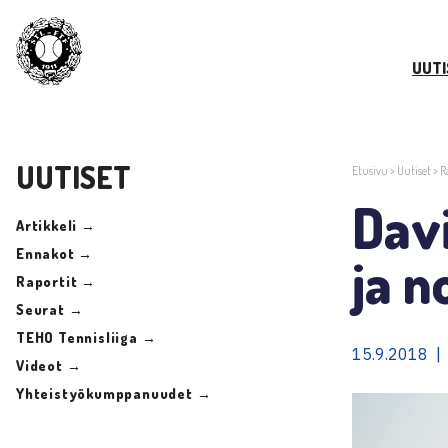
UUTI
UUTISET
Etusivu
>
Uutiset
>
R
Davi
Artikkeli →
Ennakot →
ja n
Raportit →
Seurat →
TEHO Tennisliiga →
15.9.2018 | 
Videot →
Yhteistyökumppanuudet →