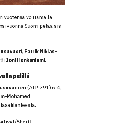
n vuotensa voittamalla
si vuonna Suomi pelaa siis
uusuvuori
,
Patrik Niklas-
tti
Joni Honkaniemi
.
lla pelillä
uusuvuoren
(ATP-391) 6-4,
im-Mohamed
 tasatilanteesta.
afwat
/
Sherif