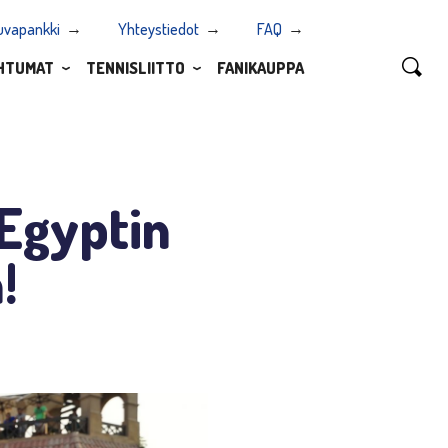
uvapankki
Yhteystiedot
FAQ
HTUMAT
TENNISLIITTO
FANIKAUPPA
 Egyptin
!