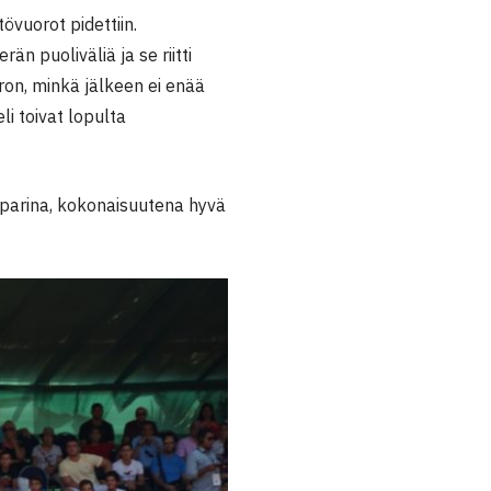
övuorot pidettiin.
 puoliväliä ja se riitti
ron, minkä jälkeen ei enää
i toivat lopulta
parina, kokonaisuutena hyvä