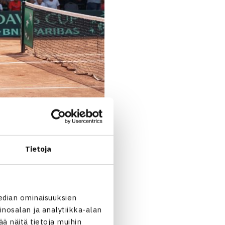
Tietoja
ien kaksinpelissä
Harri
tiyleisön tuki nousi aivan
johtoon. Ensimmäinen erä
edian ominaisuuksien
vaara pääsi paremmin peliin
nosalan ja analytiikka-alan
lä Safwat löysi kuitenkin
 näitä tietoja muihin