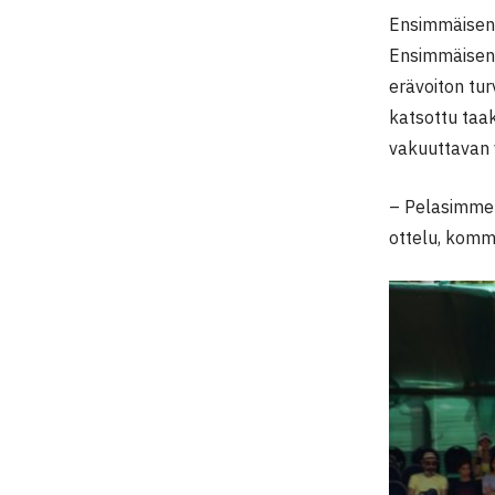
Ensimmäisen e
Ensimmäisen h
erävoiton tur
katsottu taak
vakuuttavan v
– Pelasimme 
ottelu, komm