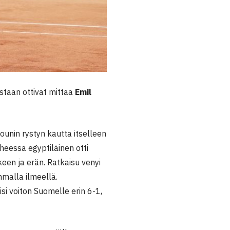
sistaan ottivat mittaa
Emil
amounin rystyn kautta itselleen
iheessa egyptiläinen otti
keen ja erän. Ratkaisu venyi
mmalla ilmeellä.
si voiton Suomelle erin 6-1,