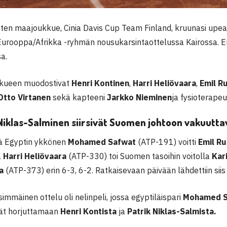
en maajoukkue, Cinia Davis Cup Team Finland, kruunasi upea
Eurooppa/Afrikka -ryhmän nousukarsintaottelussa Kairossa. En
sa.
kueen muodostivat
Henri Kontinen
,
Harri Heliövaara
,
Emil R
Otto Virtanen
sekä kapteeni
Jarkko Nieminen
ja fysioterapeu
iklas-Salminen siirsivät Suomen johtoon vakuuttava
ä Egyptin ykkönen
Mohamed Safwat
(ATP-191) voitti
Emil R
a
Harri Heliövaara
(ATP-330) toi Suomen tasoihin voitolla
Kar
ta
(ATP-373) erin 6-3, 6-2. Ratkaisevaan päivään lähdettiin siis
immäinen ottelu oli nelinpeli, jossa egyptiläispari
Mohamed S
vät horjuttamaan
Henri Kontista
ja
Patrik Niklas-Salmista.