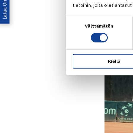
jälleen uuden
tietoihin, joita olet antanu
Suostumuksen
Välttämätön
valinta
Kiellä