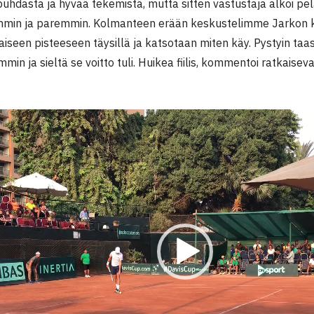
 puhdasta ja hyvää tekemistä, mutta sitten vastustaja alkoi p
in ja paremmin. Kolmanteen erään keskustelimme Jarkon ka
iseen pisteeseen täysillä ja katsotaan miten käy. Pystyin ta
mmin ja sieltä se voitto tuli. Huikea fiilis, kommentoi ratkaisev