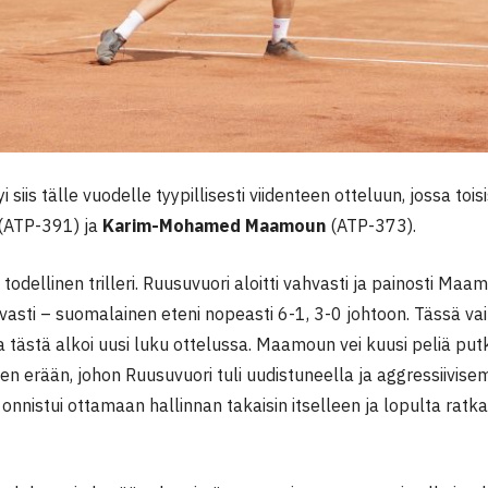
 siis tälle vuodelle tyypillisesti viidenteen otteluun, jossa toi
(ATP-391) ja
Karim-Mohamed Maamoun
(ATP-373).
i todellinen trilleri. Ruusuvuori aloitti vahvasti ja painosti Ma
uvasti – suomalainen eteni nopeasti 6-1, 3-0 johtoon. Tässä va
 tästä alkoi uusi luku ottelussa. Maamoun vei kuusi peliä put
en erään, johon Ruusuvuori tuli uudistuneella ja aggressiivise
nnistui ottamaan hallinnan takaisin itselleen ja lopulta ratkai