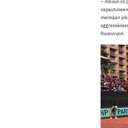
– Alkuun oli
vapautuneemm
mennään joka
aggressiivise
Ruusuvuori.
Videotoistin