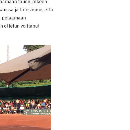
elaamaan tauon jälkeen
nssa ja totesimme, että
as pelaamaan
an ottelun voittanut