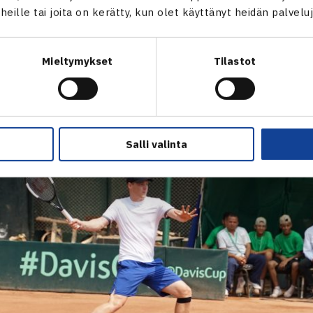
 vaihteen, minkä myötä hän juhlikin voittoa lukemin 6-2, 6-4.
t heille tai joita on kerätty, kun olet käyttänyt heidän palvelu
Mieltymykset
Tilastot
Salli valinta