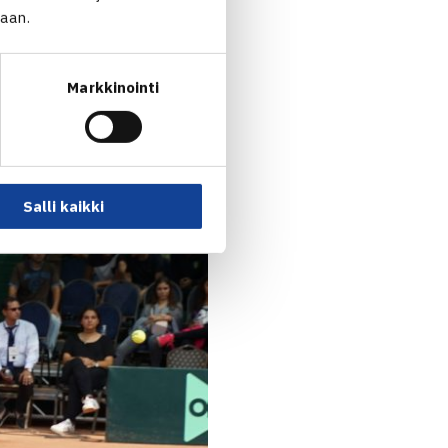
jaan.
Markkinointi
Salli kaikki