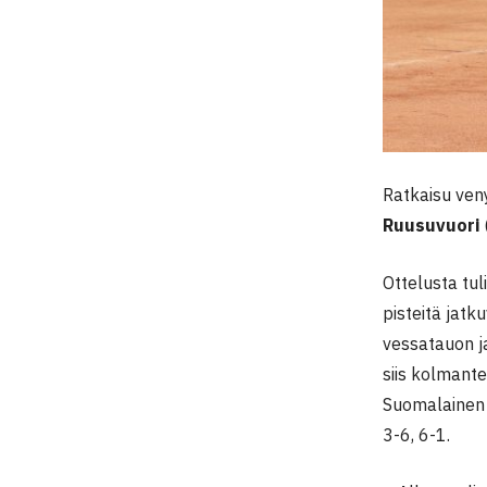
Ratkaisu venyi
Ruusuvuori
Ottelusta tul
pisteitä jatk
vessatauon ja
siis kolmante
Suomalainen o
3-6, 6-1.