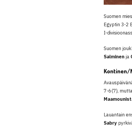
Suomen miest
Egyptin 3-2 
I-divisioonas
Suomen jouk
Salminen
ja
Kontinen/N
Avauspäivän
7-6(7), mutt
Maamounis
Lauantain ens
Sabry
pyrki