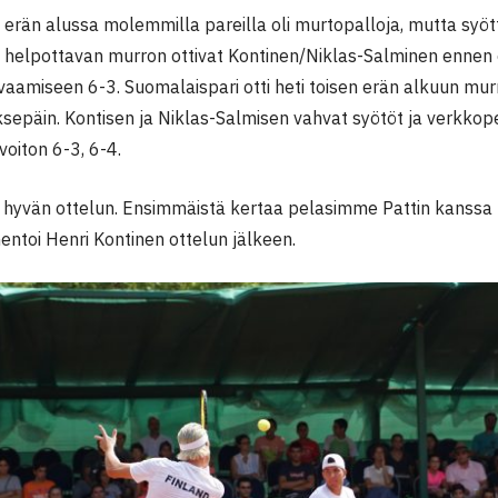
rän alussa molemmilla pareilla oli murtopalloja, mutta syött
elpottavan murron ottivat Kontinen/Niklas-Salminen ennen erän
vaamiseen 6-3. Suomalaispari otti heti toisen erän alkuun mur
sepäin. Kontisen ja Niklas-Salmisen vahvat syötöt ja verkkopel
oiton 6-3, 6-4.
hyvän ottelun. Ensimmäistä kertaa pelasimme Pattin kanssa 
entoi Henri Kontinen ottelun jälkeen.