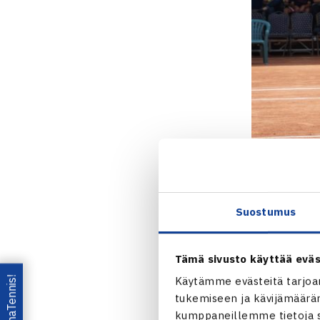
Ruusuvuori
Suostumus
Nelinpelivoi
Heliövaara
(
Tämä sivusto käyttää eväs
uudelle tasol
Lataa OmaTennis!
Käytämme evästeitä tarjoa
kirjattiinkin
tukemiseen ja kävijämääräm
mukaan syött
kumppaneillemme tietoja si