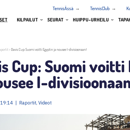
TennisÄssä
TennisClub
K
SET
KILPAILUT
SEURAT
HUIPPU-URHEILU
TAPA
aportit
>
Davis Cup: Suomi voitti Egyptin ja nousee I-divisioonaan!
s Cup: Suomi voitti
ousee I-divisioonaan
19:14 | Raportit, Videot