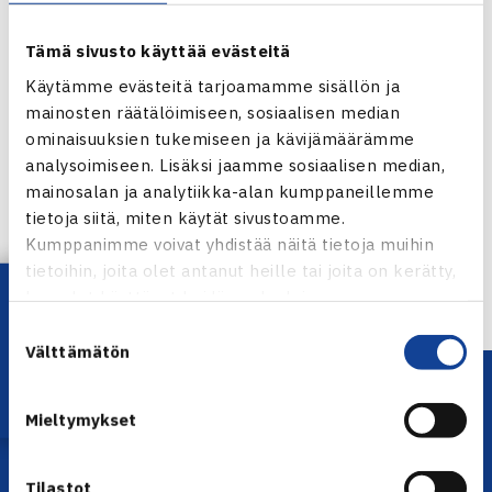
Tämä sivusto käyttää evästeitä
Käytämme evästeitä tarjoamamme sisällön ja
mainosten räätälöimiseen, sosiaalisen median
ominaisuuksien tukemiseen ja kävijämäärämme
Jaa:
analysoimiseen. Lisäksi jaamme sosiaalisen median,
mainosalan ja analytiikka-alan kumppaneillemme
tietoja siitä, miten käytät sivustoamme.
Kumppanimme voivat yhdistää näitä tietoja muihin
← Edellinen
tietoihin, joita olet antanut heille tai joita on kerätty,
Lataa OmaTennis!
kun olet käyttänyt heidän palvelujaan.
Suostumuksen
Välttämätön
valinta
Mieltymykset
Tilastot