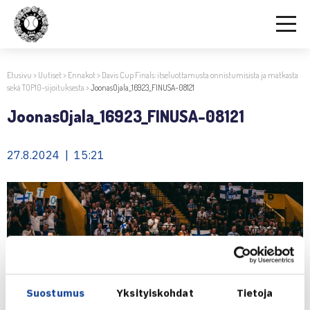
Etusivu
>
Uutiset
>
Ennakot
>
Davis Cup Finals: itseluottamusta onnistumisista ja matkasta
sekä TOP10-sijoituksesta
>
JoonasOjala_16923_FINUSA-08121
JoonasOjala_16923_FINUSA-08121
27.8.2024 | 15:21
Suostumus
Yksityiskohdat
Tietoja