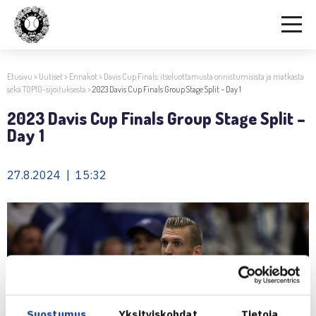
Etusivu
>
Uutiset
>
Ennakot
>
Davis Cup Finals: itseluottamusta onnistumisista ja matkasta
sekä TOP10-sijoituksesta
>
2023 Davis Cup Finals Group Stage Split – Day 1
2023 Davis Cup Finals Group Stage Split –
Day 1
27.8.2024 | 15:32
Suostumus
Yksityiskohdat
Tietoja