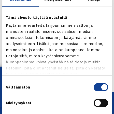
Tämä sivusto käyttää evästeitä
Käytämme evästeitä tarjoamamme sisällön ja
mainosten räätälöimiseen, sosiaalisen median
ominaisuuksien tukemiseen ja kävijämäärämme
analysoimiseen. Lisäksi jaamme sosiaalisen median,
Jaa:
mainosalan ja analytiikka-alan kumppaneillemme
tietoja siitä, miten käytät sivustoamme.
Kumppanimme voivat yhdistää näitä tietoja muihin
tietoihin, joita olet antanut heille tai joita on kerätty,
← Edellinen
Lataa OmaTennis!
kun olet käyttänyt heidän palvelujaan.
Suostumuksen
Välttämätön
valinta
Mieltymykset