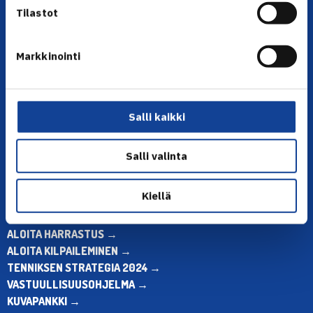
Tilastot
Markkinointi
YHTEYSTIEDOT
Olympiastadion, Paavo Nurmen tie 1, 00250 Helsinki
Puh. 010 574 3959
Salli kaikki
Toimiston puhelinajat:
ma-pe klo 10.00-12.00
Salli valinta
Muina aikoina olkaa yhteydessä
sähköpostitse: toimisto@tennis.fi
Kiellä
KAIKKI YHTEYSTIEDOT →
ALOITA HARRASTUS →
ALOITA KILPAILEMINEN →
TENNIKSEN STRATEGIA 2024 →
VASTUULLISUUSOHJELMA →
KUVAPANKKI →