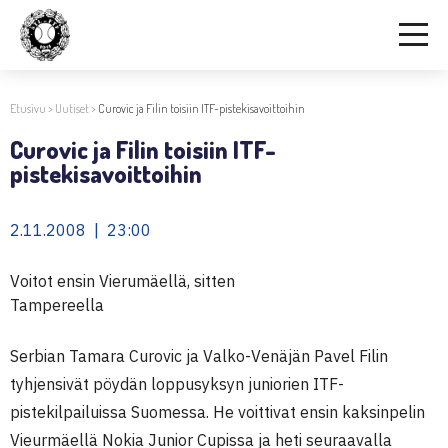
Etusivu
>
Uutiset
>
Curovic ja Filin toisiin ITF-pistekisavoittoihin
Curovic ja Filin toisiin ITF-
pistekisavoittoihin
2.11.2008 | 23:00
Voitot ensin Vierumäellä, sitten
Tampereella
Serbian Tamara Curovic ja Valko-Venäjän Pavel Filin
tyhjensivät pöydän loppusyksyn juniorien ITF-
pistekilpailuissa Suomessa. He voittivat ensin kaksinpelin
Vieurmäellä Nokia Junior Cupissa ja heti seuraavalla