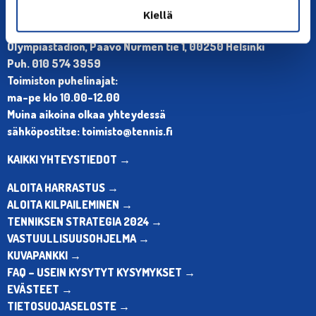
Kiellä
YHTEYSTIEDOT
Olympiastadion, Paavo Nurmen tie 1, 00250 Helsinki
Puh. 010 574 3959
Toimiston puhelinajat:
ma-pe klo 10.00-12.00
Muina aikoina olkaa yhteydessä
sähköpostitse: toimisto@tennis.fi
KAIKKI YHTEYSTIEDOT →
ALOITA HARRASTUS →
ALOITA KILPAILEMINEN →
TENNIKSEN STRATEGIA 2024 →
VASTUULLISUUSOHJELMA →
KUVAPANKKI →
FAQ – USEIN KYSYTYT KYSYMYKSET →
EVÄSTEET →
TIETOSUOJASELOSTE →