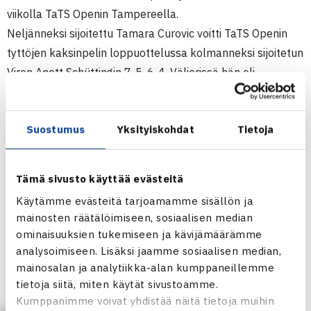
viikolla TaTS Openin Tampereella.
Neljänneksi sijoitettu Tamara Curovic voitti TaTS Openin
tyttöjen kaksinpelin loppuottelussa kolmanneksi sijoitetun
Viron Anett Schüttingin 7-5, 6-4. Välierissä hän oli
kukistanut ykkössijoitetun Venäjän Mishel Keninin ja
ensimmäisellä kierroksella Heini Salosen.
Suostumus
Yksityiskohdat
Tietoja
Schütting ja Ruotsin Evelina Virtanen voittivat nelinpelin,
kun ykkössijoitettupari Kenin/Katerina Popova kukistuivat
loppuottelussa luvuin 6-4, 6-3.
Tämä sivusto käyttää evästeitä
Sijoittamaton Filin voitti TaTS:n loppuottelussa ykköseksi
Käytämme evästeitä tarjoamamme sisällön ja
sijoitetun Venäjän Richard Muzajevin 6-4, 6-3. Kisan
mainosten räätälöimiseen, sosiaalisen median
kakkossijoitetun Venäjän Alexander Zhurbinin hän pudotti
ominaisuuksien tukemiseen ja kävijämäärämme
heti ensimmäisellä kierroksella ja viidenneksi sijoitetun
analysoimiseen. Lisäksi jaamme sosiaalisen median,
Liettuan Dovydas Sakinisin välierissä. Finaalissa hävinnyt
mainosalan ja analytiikka-alan kumppaneillemme
tietoja siitä, miten käytät sivustoamme.
Muzajev sai Schüttingin tavoin lohtua nelinpelin voitosta,
Kumppanimme voivat yhdistää näitä tietoja muihin
jonka hän vei yhdessä Alexander Igoshinin kanssa. Pari