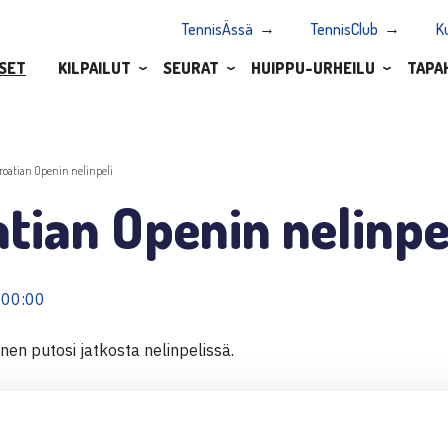
TennisÄssä
TennisClub
K
SET
KILPAILUT
SEURAT
HUIPPU-URHEILU
TAPA
roatian Openin nelinpeli
tian Openin nelinpe
 00:00
en putosi jatkosta nelinpelissä.
nen putosi nelinpelistä yhdessä parinsa Rogier Wassenin kans
ando Vicente olivat tällä kertaa vahvempia luvuin 6-2, 6-4.