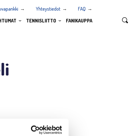
uvapankki
Yhteystiedot
FAQ
HTUMAT
TENNISLIITTO
FANIKAUPPA
li
sa. Espanjalaiset David