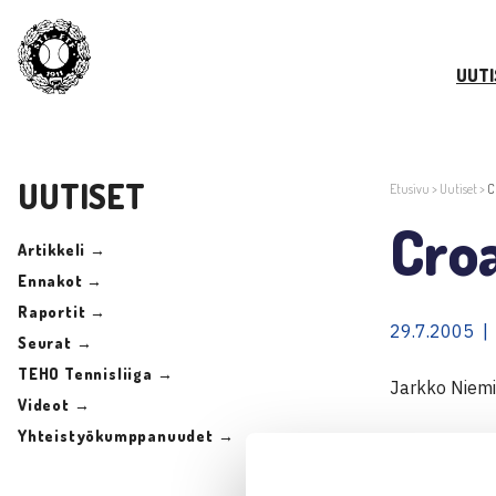
UUTI
UUTISET
Etusivu
>
Uutiset
>
C
Croa
Artikkeli →
Ennakot →
Raportit →
29.7.2005 |
Seurat →
TEHO Tennisliiga →
Jarkko Niemin
Videot →
Yhteistyökumppanuudet →
Jarkko Niemi
Ferrer / Fern