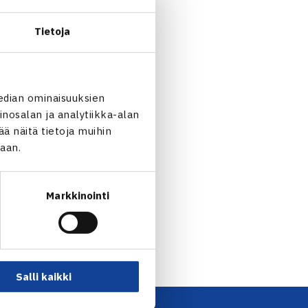
ea Prokom Openissa.
Tietoja
edian ominaisuuksien
nosalan ja analytiikka-alan
 näitä tietoja muihin
jaan.
tinen: Summer Cups… →
Markkinointi
Salli kaikki