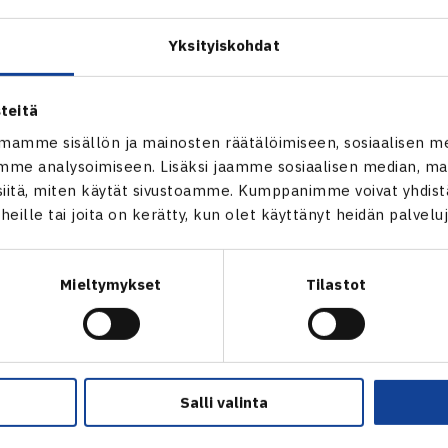
aa seuraavalla viikolla Puolan Sopotissa järjestettävässä Id
Yksityiskohdat
teitä
mamme sisällön ja mainosten räätälöimiseen, sosiaalisen m
me analysoimiseen. Lisäksi jaamme sosiaalisen median, mai
itä, miten käytät sivustoamme. Kumppanimme voivat yhdistää
t heille tai joita on kerätty, kun olet käyttänyt heidän palvelu
en
Seuraava uu
Mieltymykset
Tilastot
Salli valinta