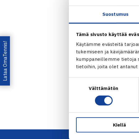
Nieminen pel
Suostumus
Jaa:
Tämä sivusto käyttää eväs
Lataa OmaTennis!
Käytämme evästeitä tarjoa
tukemiseen ja kävijämääräm
kumppaneillemme tietoja si
tietoihin, joita olet antanu
Suostumuksen
← Edellin
Välttämätön
valinta
Kiellä