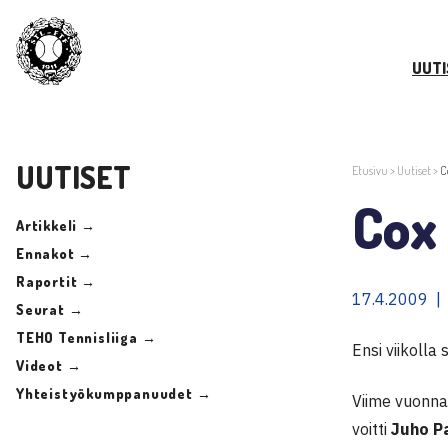
UUTI
UUTISET
Etusivu
>
Uutiset
>
C
Cox 
Artikkeli →
Ennakot →
Raportit →
17.4.2009 |
Seurat →
TEHO Tennisliiga →
Ensi viikolla
Videot →
Yhteistyökumppanuudet →
Viime vuonna 
voitti
Juho P