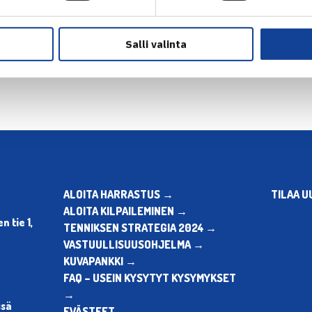
en
Seuraava uutinen: Laaksonen puoli
Salli valinta
ALOITA HARRASTUS →
TILAA U
ALOITA KILPAILEMINEN →
 tie 1,
TENNIKSEN STRATEGIA 2024 →
VASTUULLISUUSOHJELMA →
KUVAPANKKI →
FAQ – USEIN KYSYTYT KYSYMYKSET
→
ssä
EVÄSTEET →