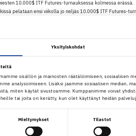
esten 10.000$ ITF Futures-turnauksessa kolmessa erässä.
issä pelataan ensi viikolla jo neljäs 10.000$ ITF Futures-tur
oissa.
00$ ITF Futures
alya-Belek, Turkki
Yksityiskohdat
Daniel Cox Britannia – Juho Paukku (karsija) 36 64 60 64
teitä
mamme sisällön ja mainosten räätälöimiseen, sosiaalisen m
ITF Futures-turnaus Antalya-Beleksissä
me analysoimiseen. Lisäksi jaamme sosiaalisen median, mai
itä, miten käytät sivustoamme. Kumppanimme voivat yhdistää
t heille tai joita on kerätty, kun olet käyttänyt heidän palvelu
Mieltymykset
Tilastot