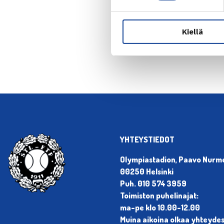
← Edellin
Kiellä
YHTEYSTIEDOT
Olympiastadion, Paavo Nurmen
00250 Helsinki
Puh. 010 574 3959
Toimiston puhelinajat:
ma-pe klo 10.00-12.00
Muina aikoina olkaa yhteyde