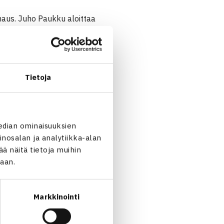
naus. Juho Paukku aloittaa
Tietoja
edian ominaisuuksien
nosalan ja analytiikka-alan
 näitä tietoja muihin
jaan.
Markkinointi