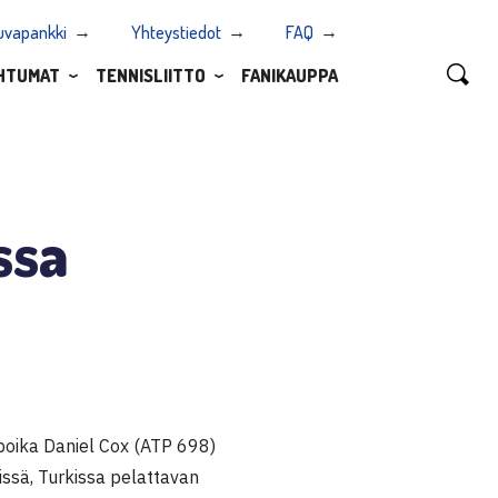
uvapankki
Yhteystiedot
FAQ
HTUMAT
TENNISLIITTO
FANIKAUPPA
ssa
 poika Daniel Cox (ATP 698)
issä, Turkissa pelattavan