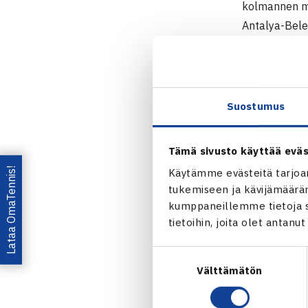
kolmannen mi
Antalya-Belek
kisan karsinn
Miesten 10.0
11.-19.4. Ant
Suostumus
Kaksinpeli
2.kierrosta: 
Tämä sivusto käyttää eväs
Lataa OmaTennis!
Käytämme evästeitä tarjoa
Miesten 
tukemiseen ja kävijämääräm
kumppaneillemme tietoja si
Jaa:
tietoihin, joita olet antanu
Suostumuksen
Välttämätön
valinta