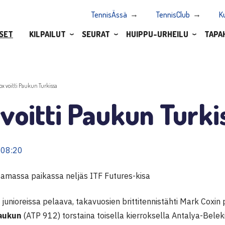
TennisÄssä
TennisClub
K
SET
KILPAILUT
SEURAT
HUIPPU-URHEILU
TAPA
ox voitti Paukun Turkissa
voitti Paukun Turki
 08:20
 samassa paikassa neljäs ITF Futures-kisa
junioreissa pelaava, takavuosien brittitennistähti Mark Coxin
aukun
(ATP 912) torstaina toisella kierroksella Antalya-Belek