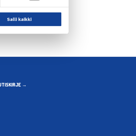
välieriin Istresissä… →
Salli kaikki
UTISKIRJE →