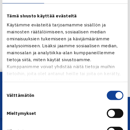
Tämä sivusto käyttää evästeitä
Käytämme evästeitä tarjoamamme sisällön ja
mainosten räätälöimiseen, sosiaalisen median
ominaisuuksien tukemiseen ja kävijämäärämme
Jaa:
analysoimiseen. Lisäksi jaamme sosiaalisen median,
mainosalan ja analytiikka-alan kumppaneillemme
tietoja siitä, miten käytät sivustoamme.
Kumppanimme voivat yhdistää näitä tietoja muihin
tietoihin, joita olet antanut heille tai joita on kerätty,
← Edellinen
Lataa OmaTennis!
kun olet käyttänyt heidän palvelujaan.
Suostumuksen
Välttämätön
valinta
Mieltymykset