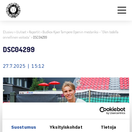
Etusivu
>
Uutiset
>
Raportit
>
Budkov Kjaer Tampere Openin mestariksi – ”Olen todella
onnellinen voitosta”
>
DSC04299
DSC04299
27.7.2025 | 15:12
Suostumus
Yksityiskohdat
Tietoja