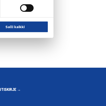
Salli kaikki
nen kohtaa Lindahlin… →
UTISKIRJE →