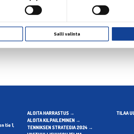
Salli valinta
en
Seuraava uutinen: H.Konti
ALOITA HARRASTUS →
TILAA U
ALOITA KILPAILEMINEN →
 tie 1,
TENNIKSEN STRATEGIA 2024 →