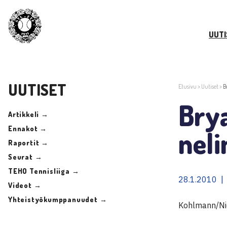
UUTI
UUTISET
Etusivu
>
Uutiset
>
B
Brya
Artikkeli →
Ennakot →
neli
Raportit →
Seurat →
TEHO Tennisliiga →
28.1.2010 |
Videot →
Yhteistyökumppanuudet →
Kohlmann/Nie