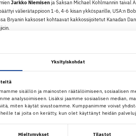
omien
Jarkko Niemisen
ja Saksan Michael Kohlmannin taival A
päättyi välierätappioon 1-6, 4-6 kisan ykkösparille, USA:n Bob 
sa Bryanin kaksoset kohtaavat kakkossijoitetut Kanadan Dani
icin.
nd Slam-turnauksen nelinpelin välieräpaikka oli uran ensimm
t ensimmäisen kerran parina.
ointen Kaksinpelissä Jarkko koki tappion viidessä erässä tois
lle.
Yksityiskohdat
ava turnaus on ATP250-kisa Johannesburgissa, Etelä-Afrikassa
kintosumma on 442.500$
teitä
mamme sisällön ja mainosten räätälöimiseen, sosiaalisen m
aus Johannesburgissa
me analysoimiseen. Lisäksi jaamme sosiaalisen median, mai
an avoimet
itä, miten käytät sivustoamme. Kumppanimme voivat yhdistää
iemisen verkkosivut
t heille tai joita on kerätty, kun olet käyttänyt heidän palvelu
Mieltymykset
Tilastot