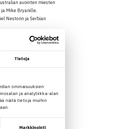
ustralian avointen miesten
ja Mike Bryanille.
el Nestorin ja Serbian
äinen. Hän ja Kohlmann
ella kierroksella Ranskan
Tietoja
 ensi viikolla. Turnauksen
edian ominaisuuksien
nosalan ja analytiikka-alan
 näitä tietoja muihin
jaan.
Markkinointi