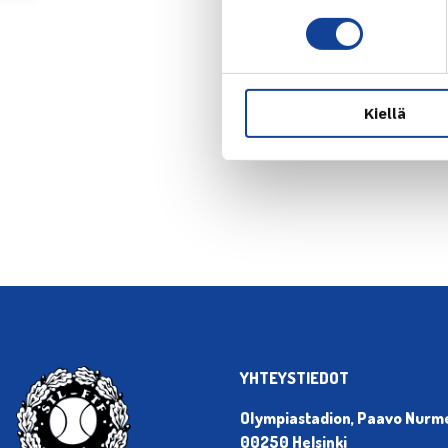
Kiellä
← Edellin
YHTEYSTIEDOT
Olympiastadion, Paavo Nurmen
00250 Helsinki