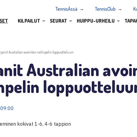
TennisÄssä
TennisClub
K
SET
KILPAILUT
SEURAT
HUIPPU-URHEILU
TAPA
ryanit Australian avointen nelinpelin loppuotteluun
nit Australian avoi
npelin loppuotteluu
 09:00
minen kokivat 1-6, 4-6 tappion