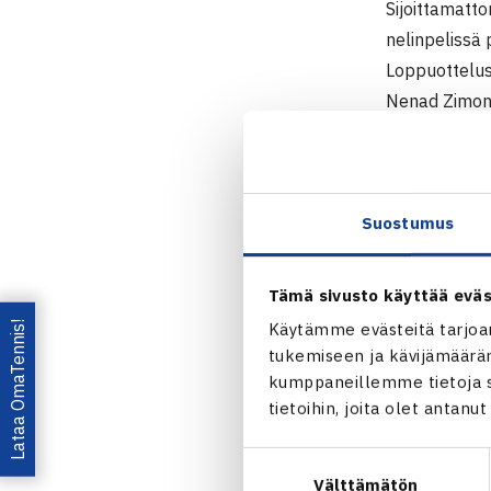
Sijoittamatt
nelinpelissä 
Loppuottelus
Nenad Zimonj
Jarkolle Gra
pelasivat ny
Australian av
Florent Serra
Suostumus
Jarkon seura
kokonaispal
Tämä sivusto käyttää eväs
Lataa OmaTennis!
Käytämme evästeitä tarjoa
ATP-turn
tukemiseen ja kävijämääräm
Australi
kumppaneillemme tietoja si
Jarkko N
tietoihin, joita olet antanu
Jaa:
Suostumuksen
Välttämätön
valinta