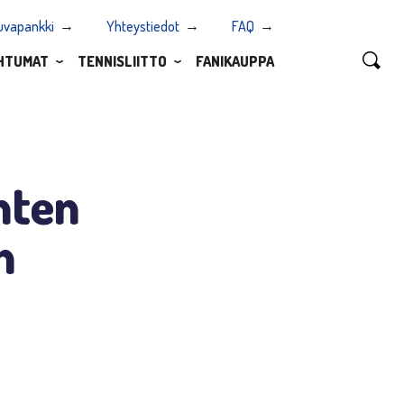
uvapankki
Yhteystiedot
FAQ
HTUMAT
TENNISLIITTO
FANIKAUPPA
nten
n