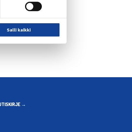
Salli kaikki
volle tappio toisella… →
UTISKIRJE →