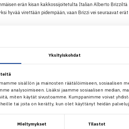
mäisen erän kisan kakkossijoitetulta Italian Alberto Brizziltä
ksi hyvää virettään pidempään, vaan Brizzi vei seuraavat erät 
 Futures -turnaus
4 Sharm El Sheikh, Egypti
Alberto Brizzi Italia (2.) – Henrik Sillanpää 16 61 63
Yksityiskohdat
verkossa
teitä
mamme sisällön ja mainosten räätälöimiseen, sosiaalisen m
me analysoimiseen. Lisäksi jaamme sosiaalisen median, mai
Henrik Sillanpää
itä, miten käytät sivustoamme. Kumppanimme voivat yhdistää
t heille tai joita on kerätty, kun olet käyttänyt heidän palvelu
Mieltymykset
Tilastot