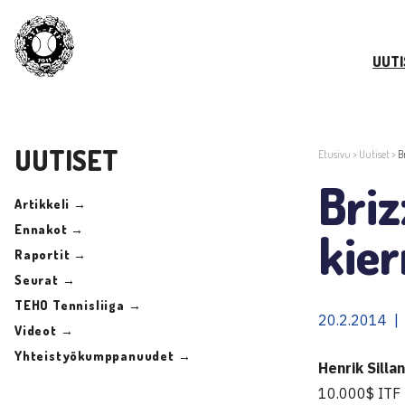
UUTI
UUTISET
Etusivu
>
Uutiset
>
B
Briz
Artikkeli →
Ennakot →
kier
Raportit →
Seurat →
TEHO Tennisliiga →
20.2.2014 |
Videot →
Yhteistyökumppanuudet →
Henrik Silla
10.000$ ITF 