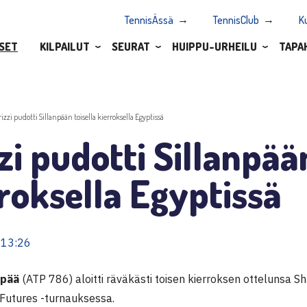
TennisÄssä
TennisClub
K
SET
KILPAILUT
SEURAT
HUIPPU-URHEILU
TAPA
rizzi pudotti Sillanpään toisella kierroksella Egyptissä
zi pudotti Sillanpään
roksella Egyptissä
 13:26
npää
(ATP 786) aloitti räväkästi toisen kierroksen ottelunsa S
Futures -turnauksessa.