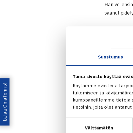
Hän vei ensim
saanut pidety
10.000$ ITF
17.-23.2.201
Kaksinpeli
2.kierrosta: 
Suostumus
Turnaus 
Tämä sivusto käyttää eväs
Lataa OmaTennis!
Käytämme evästeitä tarjoa
tukemiseen ja kävijämääräm
kumppaneillemme tietoja si
tietoihin, joita olet antanu
Jaa:
Suostumuksen
Välttämätön
valinta