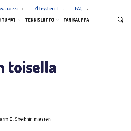
uvapankki
Yhteystiedot
FAQ
HTUMAT
TENNISLIITTO
FANIKAUPPA
 toisella
harm El Sheikhin miesten