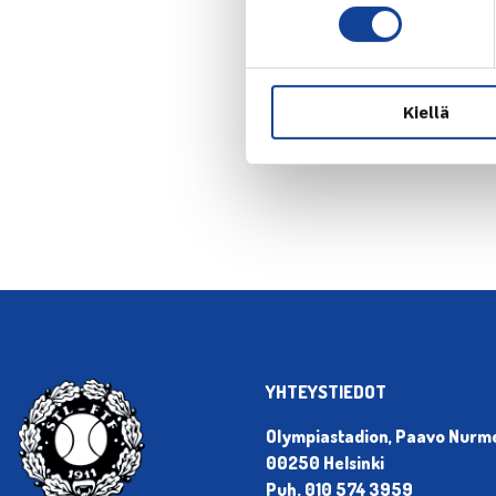
Kiellä
← Edellin
YHTEYSTIEDOT
Olympiastadion, Paavo Nurmen
00250 Helsinki
Puh. 010 574 3959