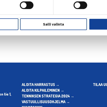
Salli valinta
en
Seuraava uutinen: Lei
ALOITA HARRASTUS →
TILAA U
ALOITA KILPAILEMINEN →
 tie 1,
TENNIKSEN STRATEGIA 2024 →
VASTUULLISUUSOHJELMA →