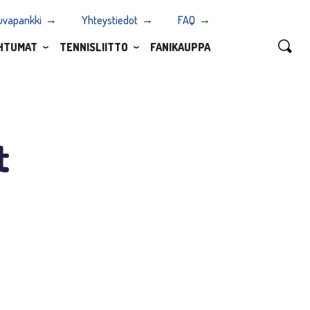
uvapankki
Yhteystiedot
FAQ
HTUMAT
TENNISLIITTO
FANIKAUPPA
t