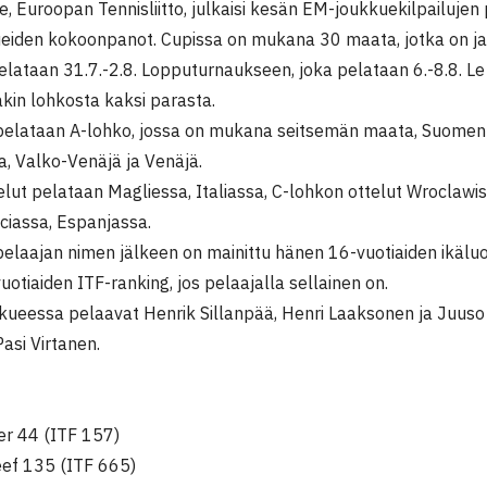
, Euroopan Tennisliitto, julkaisi kesän EM-joukkuekilpailujen
ueiden kokoonpanot. Cupissa on mukana 30 maata, jotka on ja
elataan 31.7.-2.8. Lopputurnaukseen, joka pelataan 6.-8.8. L
kin lohkosta kaksi parasta.
pelataan A-lohko, jossa on mukana seitsemän maata, Suomen li
a, Valko-Venäjä ja Venäjä.
lut pelataan Magliessa, Italiassa, C-lohkon ottelut Wroclawi
ciassa, Espanjassa.
pelaajan nimen jälkeen on mainittu hänen 16-vuotiaiden ikälu
uotiaiden ITF-ranking, jos pelaajalla sellainen on.
ueessa pelaavat Henrik Sillanpää, Henri Laaksonen ja Juus
asi Virtanen.
er 44 (ITF 157)
eef 135 (ITF 665)