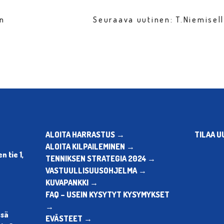
en
Seuraava uutinen: T.Niemisel
ALOITA HARRASTUS →
TILAA U
ALOITA KILPAILEMINEN →
 tie 1,
TENNIKSEN STRATEGIA 2024 →
VASTUULLISUUSOHJELMA →
KUVAPANKKI →
FAQ – USEIN KYSYTYT KYSYMYKSET
→
ssä
EVÄSTEET →