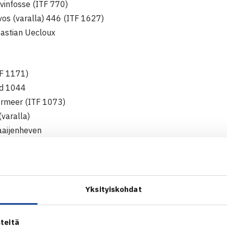
vinfosse (ITF 770)
os (varalla) 446 (ITF 1627)
astian Uecloux
TF 1171)
ld 1044
ermeer (ITF 1073)
(varalla)
aaijenheven
evs 100
s 67 (ITF 1789)
Yksityiskohdat
tis 192 (ITF 814)
js Dolnieks
teitä