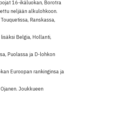
 pojat 16-ikäluokan, Borotra
ettu neljään alkulohkoon.
e Touquetissa, Ranskassa,
säksi Belgia, Hollanti,
ssa, Puolassa ja D-lohkon
okan Euroopan rankinginsa ja
o Ojanen. Joukkueen