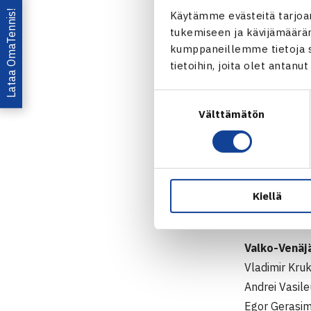
Lataa OmaTennis!
Käytämme evästeitä tarjoa
Suomi
tukemiseen ja kävijämääräm
Henrik Silla
kumppaneillemme tietoja si
Henri Laakso
tietoihin, joita olet antanu
Juuso Ojane
Kapteeni Pas
Suostumuksen
Välttämätön
valinta
Tanska
Rune Winkler
Ulrik Thomse
Soren Hess-
Kiellä
Kapteeni Th
Valko-Venäj
Vladimir Kru
Andrei Vasil
Egor Gerasi