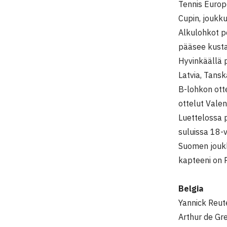
Tennis Europe
Cupin, joukk
Alkulohkot p
pääsee kusta
Hyvinkäällä 
Latvia, Tansk
B-lohkon otte
ottelut Valen
Luettelossa 
suluissa 18-v
Suomen joukk
kapteeni on P
Belgia
Yannick Reut
Arthur de Gr