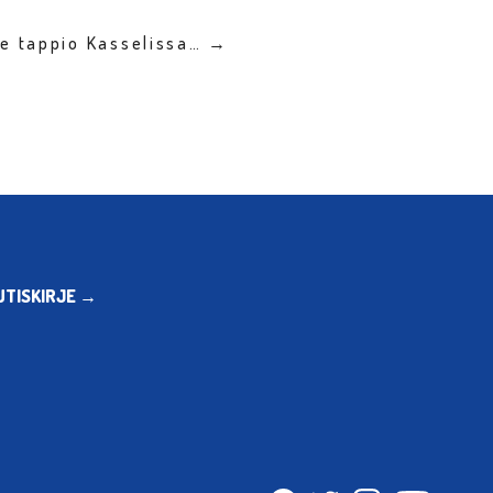
le tappio Kasselissa… →
UTISKIRJE →