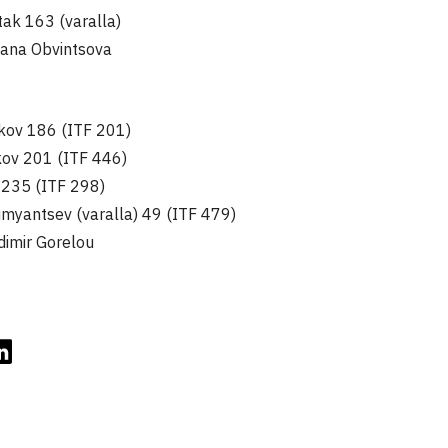
tak 163 (varalla)
iana Obvintsova
ukov 186 (ITF 201)
kov 201 (ITF 446)
y 235 (ITF 298)
myantsev (varalla) 49 (ITF 479)
dimir Gorelou