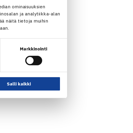
edian ominaisuuksien
nosalan ja analytiikka-alan
 näitä tietoja muihin
jaan.
Markkinointi
Salli kaikki