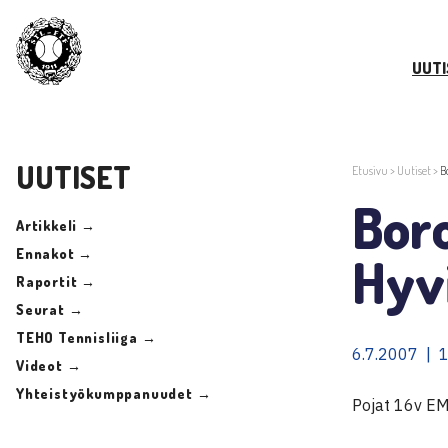
UUTI
UUTISET
Etusivu
>
Uutiset
>
B
Bor
Artikkeli →
Ennakot →
Hyv
Raportit →
Seurat →
TEHO Tennisliiga →
6.7.2007 | 
Videot →
Yhteistyökumppanuudet →
Pojat 16v EM-