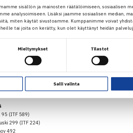
mamme sisällön ja mainosten räätälöimiseen, sosiaalisen m
me analysoimiseen. Lisäksi jaamme sosiaalisen median, mai
npää 7 (ITF 485)
itä, miten käytät sivustoamme. Kumppanimme voivat yhdistää
nen 101 (ITF 261)
t heille tai joita on kerätty, kun olet käyttänyt heidän palvelu
n 131 (ITF 1789)
i Virtanen
Mieltymykset
Tilastot
 534 (ITF 330)
n (ITF 223)
Olessen
Salli valinta
omas Skouboe
ä
k 95 (ITF 589)
euski 299 (ITF 224)
mov 492