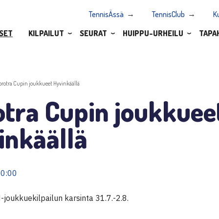
TennisÄssä
TennisClub
K
SET
KILPAILUT
SEURAT
HUIPPU-URHEILU
TAPA
orotra Cupin joukkueet Hyvinkäällä
otra Cupin joukkuee
inkäällä
10:00
joukkuekilpailun karsinta 31.7.-2.8.