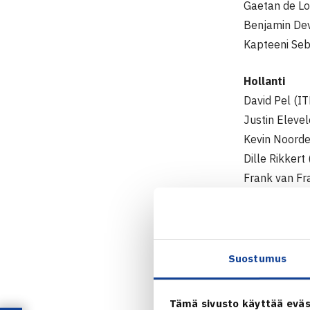
Gaetan de Lo
Benjamin Dev
Kapteeni Seb
Hollanti
David Pel (I
Justin Eleve
Kevin Noord
Dille Rikkert 
Frank van Fr
Latvia
Arturs Kazij
Arvis Berzin
Suostumus
Mikelis Libie
Kapteeni Edi
Tämä sivusto käyttää eväs