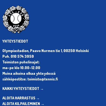
YHTEYSTIEDOT
Olympiastadion, Paavo Nurmen tie 1, 00250 Helsinki
Puh. 010 574 3959
Toimiston puhelinajat:
ma-pe klo 10.00-12.00
Muina aikoina olkaa yhteydessä
sähköpostitse: toimisto@tennis.fi
KAIKKI YHTEYSTIEDOT →
ALOITA HARRASTUS →
ALOITA KILPAILEMINEN →