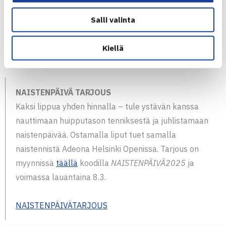
loppuottelu
Sunnuntai 9.3. klo 13.00 – kaksinpelin loppuottelu
Salli valinta
*Järjestäjä pidättää oikeuden aikataulu- ja
Kiellä
ohjelmamuutoksiin
NAISTENPÄIVÄ TARJOUS
Kaksi lippua yhden hinnalla – tule ystävän kanssa
nauttimaan huipputason tenniksestä ja juhlistamaan
naistenpäivää. Ostamalla liput tuet samalla
naistennistä Adeona Helsinki Openissa. Tarjous on
myynnissä
täällä
koodilla
NAISTENPÄIVÄ2025
ja
voimassa lauantaina 8.3.
NAISTENPÄIVÄTARJOUS