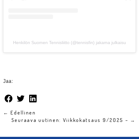
Henkilön Suomen Tennisliitto (@tennisfin) jakama julkaisu
Jaa:
← Edellinen
Seuraava uutinen: Viikkokatsaus 9/2025 – →