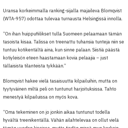
Uransa korkeimmalla ranking-sijalla majaileva Blomqvist
(WTA-957) odottaa tulevaa turnausta Helsingissä innolla.
”On ihan huippufiilikset tulla Suomeen pelaamaan tämän
tasoista kisaa. Talissa on treenattu tuhansia tunteja niin se
tuntuu kotikentältä aina, kun sinne palaan. Siistiä päästä
kotiyleisön eteen haastamaan kovia pelaajia – just
tällaisista tilanteista tykkään.”
Blomqvist hakee vielä tasaisuutta kilpailuihin, mutta on
tyytyväinen miltä peli on tuntunut harjoituksissa. Tahto
menestyä kilpailuissa on myös kova.
”Oma tekeminen on jo jonkin aikaa tuntunut todella
hyvältä treenikentällä. Vähän ailahtelevaa on ollut vielä