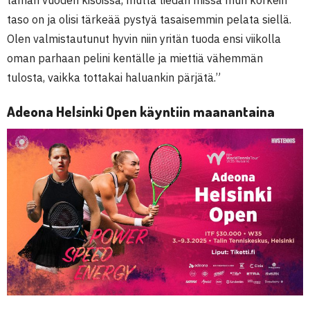
tämän vuoden kisoissa, mutta tiedän missä mun korkein
taso on ja olisi tärkeää pystyä tasaisemmin pelata siellä.
Olen valmistautunut hyvin niin yritän tuoda ensi viikolla
oman parhaan pelini kentälle ja miettiä vähemmän
tulosta, vaikka tottakai haluankin pärjätä.”
Adeona Helsinki Open käyntiin maanantaina