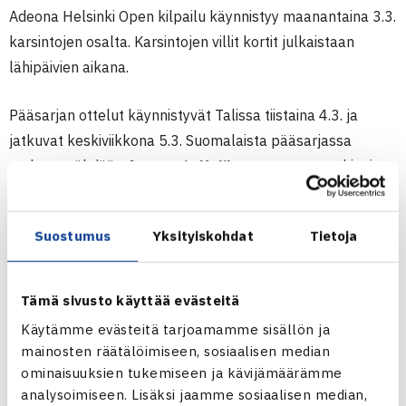
Adeona Helsinki Open kilpailu käynnistyy maanantaina 3.3.
karsintojen osalta. Karsintojen villit kortit julkaistaan
lähipäivien aikana.
Pääsarjan ottelut käynnistyvät Talissa tiistaina 4.3. ja
jatkuvat keskiviikkona 5.3. Suomalaista pääsarjassa
mukana nähdään
Anastasia Kulikova
suoraan rankingin
perusteella. Lisäksi pääsarjassa nähdään varmuudella
neljä villinkortin saanutta pelaajaa: Blomqvist,
Ella
Suostumus
Yksityiskohdat
Tietoja
Haavisto
,
Laura Hietaranta
ja
Stella Remander
.
Huipputennistä nähdään Talissa niin kaksin- kuin
Tämä sivusto käyttää evästeitä
nelinpelissä.
Kilpailussa jaetaan palkintorahoja yhteensä
Käytämme evästeitä tarjoamamme sisällön ja
$30 000.
Kisajärjestäjinä toimivat Suomen Tennisliitto ja
mainosten räätälöimiseen, sosiaalisen median
HVS-Tennis.
ominaisuuksien tukemiseen ja kävijämäärämme
analysoimiseen. Lisäksi jaamme sosiaalisen median,