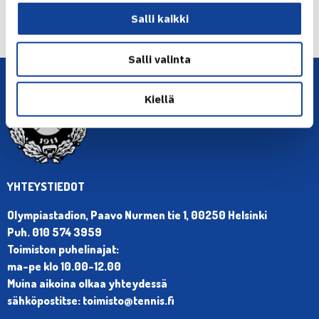
Seuraava uutinen: Ella Haavisto TE14-finaaliin…
Salli kaikki
→
Salli valinta
Kiellä
YHTEYSTIEDOT
Olympiastadion, Paavo Nurmen tie 1, 00250 Helsinki
Puh. 010 574 3959
Toimiston puhelinajat:
ma-pe klo 10.00-12.00
Muina aikoina olkaa yhteydessä
sähköpostitse: toimisto@tennis.fi