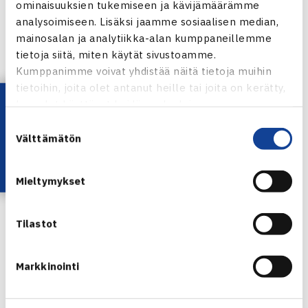
ominaisuuksien tukemiseen ja kävijämäärämme
Christer Gardell/Henrik Kallen Ruotsi 63 63
analysoimiseen. Lisäksi jaamme sosiaalisen median,
M/N50
mainosalan ja analytiikka-alan kumppaneillemme
tietoja siitä, miten käytät sivustoamme.
Sekanelinpeli
Kumppanimme voivat yhdistää näitä tietoja muihin
Puolivälieriä: Ingrid Gutmann-Resch Itävalta/Joakim
tietoihin, joita olet antanut heille tai joita on kerätty,
Berner (2.) – Sabine Kraus/Marcus Göring Saksa 61 62
Lataa OmaTennis!
kun olet käyttänyt heidän palvelujaan.
Suostumuksen
Turnaus verkossa
Välttämätön
valinta
Mieltymykset
Joakim Berner
Tilastot
Jaa:
Markkinointi
← Edellinen