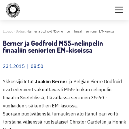
Etusivu
>
Uutiset
>
Berner ja Godfroid M55-nelinpelin finaaliin seniorien EM-kisoissa
Berner ja Godfroid M55-nelinpelin
finaaliin seniorien EM-kisoissa
23.1.2015 | 08:50
Ykkössijoitetut
Joakim Berner
ja Belgian Pierre Godfroid
ovat edenneet vakuuttavasti M55-luokan nelinpelin
finaaliin Seefeldissä, Itävallassa seniorien 35-60 -
vuotiaiden sisäkenttien EM-kisoissa.
Suoraan puolivälieristä turnauksen aloittanut pari voitti
torstaina välierissä ruotsalaiset Christer Gardellin ja Henrik