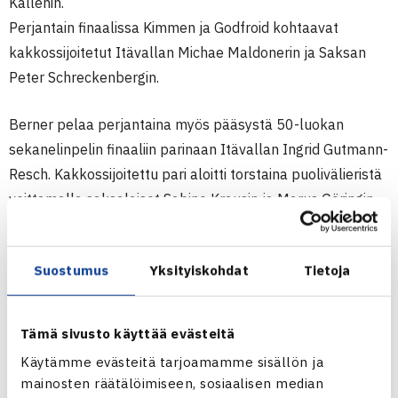
Kallenin.
Perjantain finaalissa Kimmen ja Godfroid kohtaavat
kakkossijoitetut Itävallan Michae Maldonerin ja Saksan
Peter Schreckenbergin.
Berner pelaa perjantaina myös pääsystä 50-luokan
sekanelinpelin finaaliin parinaan Itävallan Ingrid Gutmann-
Resch. Kakkossijoitettu pari aloitti torstaina puolivälieristä
voittamalla saksalaiset Sabine Krausin ja Marus Göringin.
Välierissä heillä on vastassaan Hollannin Carole de Bruin
ja Itävallan Hans Handl.
Suostumus
Yksityiskohdat
Tietoja
Seniorien 35-60v sisäkenttien EM-kisat 2015
16.-24.1.2015 Seefeld, Itävalta
Tämä sivusto käyttää evästeitä
M55
Käytämme evästeitä tarjoamamme sisällön ja
Nelinpeli
mainosten räätälöimiseen, sosiaalisen median
Välieriä: Joakim Berner/Pierre Godfroid Belgia (1.) –