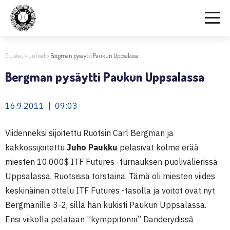
Etusivu
>
Uutiset
>
Bergman pysäytti Paukun Uppsalassa
Bergman pysäytti Paukun Uppsalassa
16.9.2011 | 09:03
Viidenneksi sijoitettu Ruotsin Carl Bergman ja
kakkossijoitettu
Juho Paukku
pelasivat kolme erää
miesten 10.000$ ITF Futures -turnauksen puolivälierissä
Uppsalassa, Ruotsissa torstaina. Tämä oli miesten viides
keskinäinen ottelu ITF Futures -tasolla ja voitot ovat nyt
Bergmanille 3-2, sillä hän kukisti Paukun Uppsalassa.
Ensi viikolla pelataan ”kymppitonni” Danderydissä