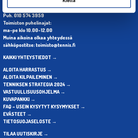
Kiellä
Olympiastadion, Paavo Nurmen tie 1, 00250 Helsinki
Puh. 010 574 3959
Toimiston puhelinajat:
ma-pe klo 10.00-12.00
Muina aikoina olkaa yhteydessä
sähköpostitse: toimisto@tennis.fi
KAIKKI YHTEYSTIEDOT →
ALOITA HARRASTUS →
ALOITA KILPAILEMINEN →
TENNIKSEN STRATEGIA 2024 →
VASTUULLISUUSOHJELMA →
KUVAPANKKI →
FAQ – USEIN KYSYTYT KYSYMYKSET →
EVÄSTEET →
TIETOSUOJASELOSTE →
TILAA UUTISKIRJE →