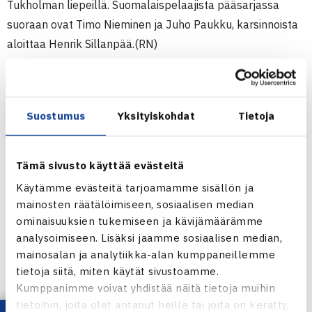
Tukholman liepeillä. Suomalaispelaajista pääsarjassa
suoraan ovat Timo Nieminen ja Juho Paukku, karsinnoista
aloittaa Henrik Sillanpää.(RN)
Miesten 10.000$ ITF Futures -turnaus
12.-18.9.2011 Uppsala, Ruotsi
Suostumus
Yksityiskohdat
Tietoja
Kaksinpeli
Puolivälieriä: Carl Bergman Ruotsi (5.) – Juho Paukku (2.)
67(3) 63 61
Tämä sivusto käyttää evästeitä
Käytämme evästeitä tarjoamamme sisällön ja
Uppsalan ITF Futures -turnaus verkossa
mainosten räätälöimiseen, sosiaalisen median
ominaisuuksien tukemiseen ja kävijämäärämme
analysoimiseen. Lisäksi jaamme sosiaalisen median,
mainosalan ja analytiikka-alan kumppaneillemme
tietoja siitä, miten käytät sivustoamme.
Kumppanimme voivat yhdistää näitä tietoja muihin
Juho Paukku
tietoihin, joita olet antanut heille tai joita on kerätty,