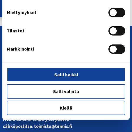
← Edellinen
Seuraava uutinen: Laine ja Huck… →
Mieltymykset
Tilastot
Markkinointi
Salli kaikki
YHTEYSTIEDOT
Olympiastadion, Paavo Nurmen tie 1, 00250 Helsinki
Salli valinta
Puh. 010 574 3959
Toimiston puhelinajat:
Kiellä
ma-pe klo 10.00-12.00
Muina aikoina olkaa yhteydessä
sähköpostitse: toimisto@tennis.fi