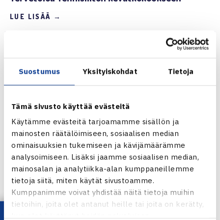
LUE LISÄÄ →
Suostumus
Yksityiskohdat
Tietoja
Tämä sivusto käyttää evästeitä
Käytämme evästeitä tarjoamamme sisällön ja
mainosten räätälöimiseen, sosiaalisen median
ominaisuuksien tukemiseen ja kävijämäärämme
analysoimiseen. Lisäksi jaamme sosiaalisen median,
mainosalan ja analytiikka-alan kumppaneillemme
tietoja siitä, miten käytät sivustoamme.
26.9.2017 | 13:53
Kumppanimme voivat yhdistää näitä tietoja muihin
SEURAT, YLEINEN
tietoihin, joita olet antanut heille tai joita on kerätty,
Tenniksen Tukisäätiön stipendihaku käynnistyy
kun olet käyttänyt heidän palvelujaan.