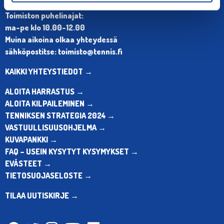
Puh. 010 574 3959
Toimiston puhelinajat:
ma-pe klo 10.00-12.00
Muina aikoina olkaa yhteydessä
sähköpostitse: toimisto@tennis.fi
KAIKKI YHTEYSTIEDOT →
ALOITA HARRASTUS →
ALOITA KILPAILEMINEN →
TENNIKSEN STRATEGIA 2024 →
VASTUULLISUUSOHJELMA →
KUVAPANKKI →
FAQ – USEIN KYSYTYT KYSYMYKSET →
EVÄSTEET →
TIETOSUOJASELOSTE →
TILAA UUTISKIRJE →