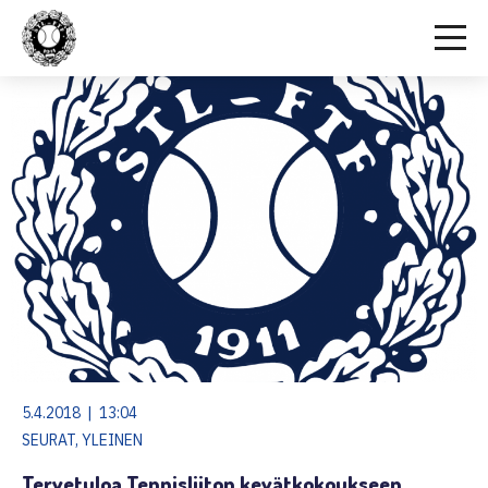
5.4.2018 | 13:04
SEURAT, YLEINEN
Tervetuloa Tennisliiton kevätkokoukseen