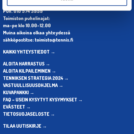
Olympiastadion, Paavo Nurmen tie 1, 00250 Helsinki
Puh. 010 574 3959
Toimiston puhelinajat:
ma-pe klo 10.00-12.00
Muina aikoina olkaa yhteydessä
sähköpostitse: toimisto@tennis.fi
KAIKKI YHTEYSTIEDOT →
ALOITA HARRASTUS →
ALOITA KILPAILEMINEN →
TENNIKSEN STRATEGIA 2024 →
VASTUULLISUUSOHJELMA →
KUVAPANKKI →
FAQ – USEIN KYSYTYT KYSYMYKSET →
EVÄSTEET →
TIETOSUOJASELOSTE →
TILAA UUTISKIRJE →