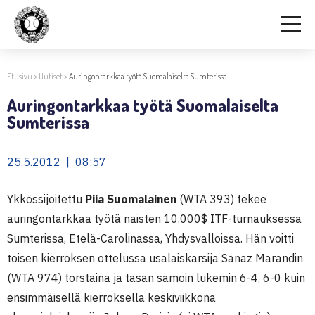
Etusivu
>
Uutiset
>
Auringontarkkaa työtä Suomalaiselta Sumterissa
Auringontarkkaa työtä Suomalaiselta
Sumterissa
25.5.2012 | 08:57
Ykkössijoitettu
Piia Suomalainen
(WTA 393) tekee
auringontarkkaa työtä naisten 10.000$ ITF-turnauksessa
Sumterissa, Etelä-Carolinassa, Yhdysvalloissa. Hän voitti
toisen kierroksen ottelussa usalaiskarsija Sanaz Marandin
(WTA 974) torstaina ja tasan samoin lukemin 6-4, 6-0 kuin
ensimmäisellä kierroksella keskiviikkona