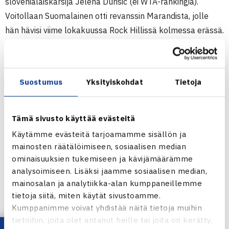
slovenialaiskarsija Jelena Durisic (ei WTA-rankingia).
Voitollaan Suomalainen otti revanssin Marandista, jolle
hän hävisi viime lokakuussa Rock Hillissä kolmessa erässä.
Puolivälierissä perjantaina Suomalainen kohtaa Japanin
16-vuotiaan Mayo Hibin (WTA 804). Pelaajat kohtaavat nyt
ensimmäisen kerran.
Suostumus
Yksityiskohdat
Tietoja
Naisten 10.000$ ITF-turnaus
21.-27.5.2012 Sumter, USA
Tämä sivusto käyttää evästeitä
Kaksinpeli
Käytämme evästeitä tarjoamamme sisällön ja
2.kierrosta: Piia Suomalainen (1.) – Sanaz Marand USA
mainosten räätälöimiseen, sosiaalisen median
(karsija) 64 60
ominaisuuksien tukemiseen ja kävijämäärämme
analysoimiseen. Lisäksi jaamme sosiaalisen median,
Sumterin naisten ITF-turnaus verkossa
mainosalan ja analytiikka-alan kumppaneillemme
tietoja siitä, miten käytät sivustoamme.
Kumppanimme voivat yhdistää näitä tietoja muihin
tietoihin, joita olet antanut heille tai joita on kerätty,