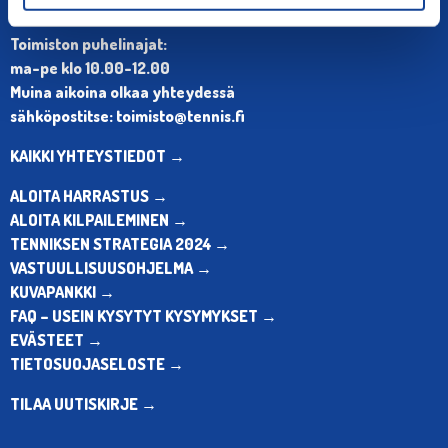
Puh. 010 574 3959
Toimiston puhelinajat:
ma-pe klo 10.00-12.00
Muina aikoina olkaa yhteydessä
sähköpostitse: toimisto@tennis.fi
KAIKKI YHTEYSTIEDOT →
ALOITA HARRASTUS →
ALOITA KILPAILEMINEN →
TENNIKSEN STRATEGIA 2024 →
VASTUULLISUUSOHJELMA →
KUVAPANKKI →
FAQ – USEIN KYSYTYT KYSYMYKSET →
EVÄSTEET →
TIETOSUOJASELOSTE →
TILAA UUTISKIRJE →