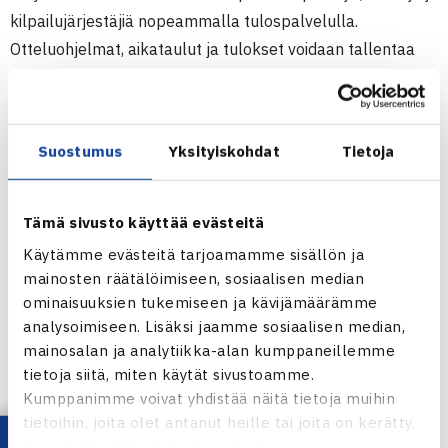
kilpailujärjestäjiä nopeammalla tulospalvelulla.
Otteluohjelmat, aikataulut ja tulokset voidaan tallentaa
vaikkapa suoraan kisapaikalla, ja ne ovat välittömästi
näkyvissä, samoin kuin pelaajien päivitetyt
rankingpisteetkin. Järjestäjille ja sarjajoukkueille
Suostumus
Yksityiskohdat
Tietoja
annetaan pyydettäessä käyttäjätunnukset ja lisätietoja
liiton toimistosta
elmo.viljanen@tennis.fi
Tämä sivusto käyttää evästeitä
Käytämme evästeitä tarjoamamme sisällön ja
Uutta Ässässä on myös pelaajien ottelutiedot löytyvät
mainosten räätälöimiseen, sosiaalisen median
vuodesta 2000 asti. Kun ottelutietoja on siirretty lähes
ominaisuuksien tukemiseen ja kävijämäärämme
200 000 kpl, joukkoon mahtuu väistämättä joitakin
analysoimiseen. Lisäksi jaamme sosiaalisen median,
mainosalan ja analytiikka-alan kumppaneillemme
virheitä ottelutiedoissa ja pisteissä mm muuttuneiden
tietoja siitä, miten käytät sivustoamme.
pelaajanumeroiden takia. Toivomme kaikista mahdollisista
Kumppanimme voivat yhdistää näitä tietoja muihin
virheistä ilmoitettavan osoitteeseen
tietoihin, joita olet antanut heille tai joita on kerätty,
webmaster@tennis.fi
kun olet käyttänyt heidän palvelujaan.