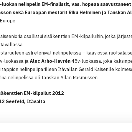
luokan nelinpelin EM-finalistit, vas. hopeaa saavuttaneet
nsson sekä Euroopan mestarit Riku Helminen ja Tanskan A
 Europe
issenioria osallistui sisäkenttien EM-kilpailuihin, jotka järjes
Itävallassa.
taruuteen asti etenivät nelinpeleissä – kaaviossa ruotsalais
v-luokassa ja
Alec Arho-Havrén
45v-luokassa, joka kaksinpeli
i tappion nelinpeliparilleen Itävallan Gerald Kaiserille kolmes
ina nelinpelissä oli Tanskan Allan Rasmussen.
säkenttien EM-kilpailut 2012
12 Seefeld, Itävalta