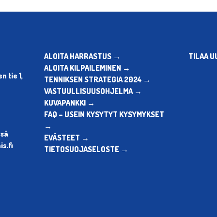
ALOITA HARRASTUS →
TILAA U
ALOITA KILPAILEMINEN →
 tie 1,
TENNIKSEN STRATEGIA 2024 →
VASTUULLISUUSOHJELMA →
KUVAPANKKI →
FAQ – USEIN KYSYTYT KYSYMYKSET
→
ssä
EVÄSTEET →
s.fi
TIETOSUOJASELOSTE →