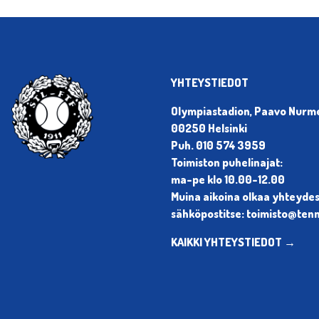
YHTEYSTIEDOT
Olympiastadion, Paavo Nurmen
00250 Helsinki
Puh. 010 574 3959
Toimiston puhelinajat:
ma-pe klo 10.00-12.00
Muina aikoina olkaa yhteyde
sähköpostitse: toimisto@tenni
KAIKKI YHTEYSTIEDOT →