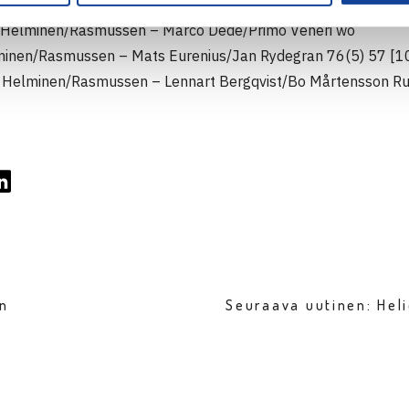
ä: Helminen/Rasmussen – Marco Dede/Primo Veneri wo
lminen/Rasmussen – Mats Eurenius/Jan Rydegran 76(5) 57 [1
 Helminen/Rasmussen – Lennart Bergqvist/Bo Mårtensson Ru
en
Seuraava uutinen: Hel