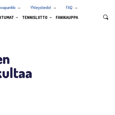
uvapankki
Yhteystiedot
FAQ
HTUMAT
TENNISLIITTO
FANIKAUPPA
en
kultaa