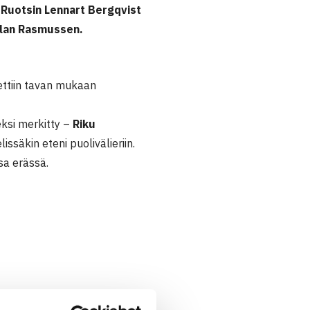
 Ruotsin Lennart Bergqvist
llan Rasmussen.
tettiin tavan mukaan
eksi merkitty –
Riku
ssäkin eteni puolivälieriin.
sa erässä.