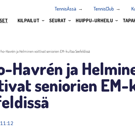
TennisÄssä
TennisClub
K
SET
KILPAILUT
SEURAT
HUIPPU-URHEILU
TAPA
rho-Havrén ja Helminen voittivat seniorien EM-kultaa Seefeldissä
o-Havrén ja Helmin
tivat seniorien EM-
eldissä
 11:12