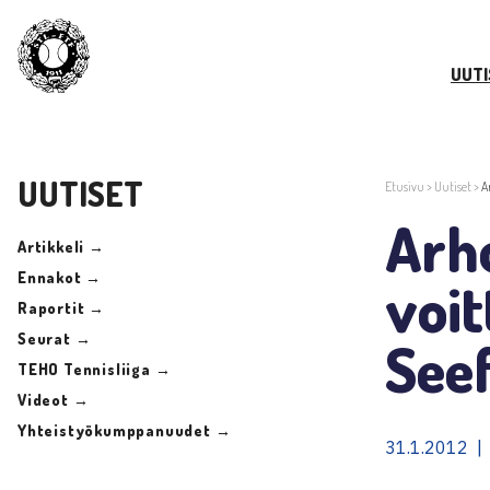
UUTI
UUTISET
Etusivu
>
Uutiset
>
A
Arh
Artikkeli →
Ennakot →
voit
Raportit →
Seurat →
Seef
TEHO Tennisliiga →
Videot →
Yhteistyökumppanuudet →
31.1.2012 |