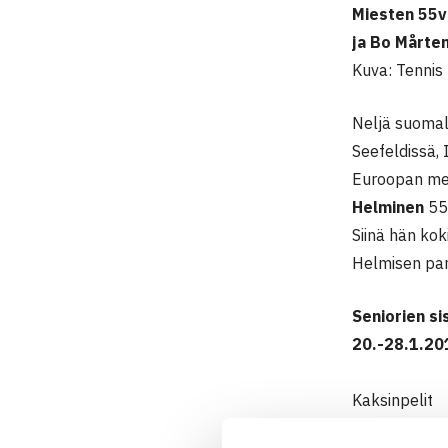
Miesten 55v-
ja Bo Mårte
Kuva: Tennis
Neljä suomala
Seefeldissä, 
Euroopan mes
Helminen
55
Siinä hän kok
Helmisen par
Seniorien si
20.-28.1.20
Kaksinpelit
Miehet 45v