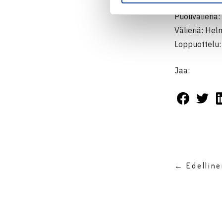
62 61
Puolivälieri
Välieriä: He
Loppuottelu:
Jaa:
← Edellin