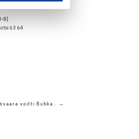
0-8]
otsi 63 64
iövaara voitti Bubka… →