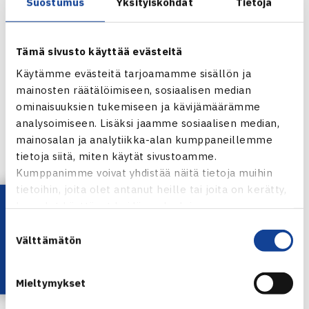
Suostumus
Yksityiskohdat
Tietoja
Tämä sivusto käyttää evästeitä
Käytämme evästeitä tarjoamamme sisällön ja
mainosten räätälöimiseen, sosiaalisen median
ominaisuuksien tukemiseen ja kävijämäärämme
Ykköspelaajien ottelussa
Otto Virtanen
(ATP-110) aloitti
analysoimiseen. Lisäksi jaamme sosiaalisen median,
mainosalan ja analytiikka-alan kumppaneillemme
erinomaisesti
Francisco Cerundoloa
(ATP-31) vastaan.
tietoja siitä, miten käytät sivustoamme.
Suomalaisen voimakkaat lyönnit aiheuttivat Cerundololle
Kumppanimme voivat yhdistää näitä tietoja muihin
vaikeuksia; murtoja ei erässä nähty ja ratkaisu siis haettiin
tietoihin, joita olet antanut heille tai joita on kerätty,
tie-breikistä. Siinä Virtanen oli terävänä ja otti alkuun
Lataa OmaTennis!
kun olet käyttänyt heidän palvelujaan.
muutaman pisteen kaulan, mikä piti 7-6(4).
Suostumuksen
Välttämätön
valinta
Toisessa erässä Cerundolo pääsi kerta toisensa jälkeen
Virtasen lyönteihin kiinni, pallorallit pitkittyivät ja pisteet
Mieltymykset
alkoivat kääntyä argentiinalaiselle. Cerundolo vei erän