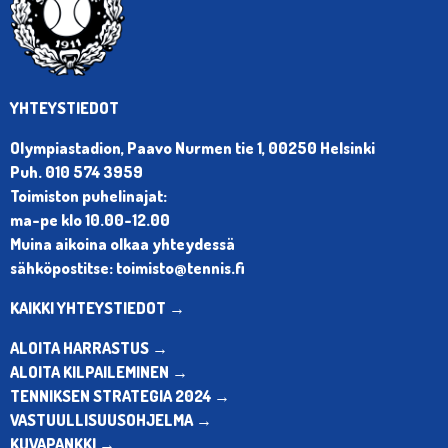
YHTEYSTIEDOT
Olympiastadion, Paavo Nurmen tie 1, 00250 Helsinki
Puh. 010 574 3959
Toimiston puhelinajat:
ma-pe klo 10.00-12.00
Muina aikoina olkaa yhteydessä
sähköpostitse: toimisto@tennis.fi
KAIKKI YHTEYSTIEDOT →
ALOITA HARRASTUS →
ALOITA KILPAILEMINEN →
TENNIKSEN STRATEGIA 2024 →
VASTUULLISUUSOHJELMA →
KUVAPANKKI →