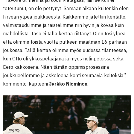
toteutunut, on olo pettynyt. Samaan aikaan kuitenkin olen
hirveän ylpeä joukkueesta. Kaikkemme jätettiin kentälle,
valmistauduimme ja taistelimme niin hyvin ja kovaa kuin
mahdollista. Taso ei tällä kertaa riittänyt. Olen tosi ylpeä,
että olimme toista vuotta putkeen maailman 16 parhaan
joukossa. Tällä kertaa olimme myös uudessa tilanteessa,
kun Otto oli ykköspelaajana ja myös nelinpeleissä sekä
Eero kakkosena. Näen tämän oppimisprosessina
joukkueellemme ja askeleena kohti seuraavia koitoksia”,
kommentoi kapteeni
Jarkko Nieminen
.