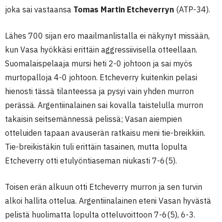
joka sai vastaansa
Tomas Martin Etcheverryn
(ATP-34).
Lähes 700 sijan ero maailmanlistalla ei näkynyt missään,
kun Vasa hyökkäsi erittäin aggressiivisella otteellaan.
Suomalaispelaaja mursi heti 2-0 johtoon ja sai myös
murtopalloja 4-0 johtoon. Etcheverry kuitenkin pelasi
hienosti tässä tilanteessa ja pysyi vain yhden murron
perässä. Argentiinalainen sai kovalla taistelulla murron
takaisin seitsemännessä pelissä; Vasan aiempien
otteluiden tapaan avauserän ratkaisu meni tie-breikkiin.
Tie-breikistäkin tuli erittäin tasainen, mutta lopulta
Etcheverry otti etulyöntiaseman niukasti 7-6(5).
Toisen erän alkuun otti Etcheverry murron ja sen turvin
alkoi hallita ottelua. Argentiinalainen eteni Vasan hyvästä
pelistä huolimatta lopulta otteluvoittoon 7-6(5), 6-3.