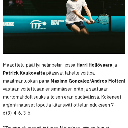
Maaottelu päättyi nelinpeliin, jossa
Harri Heliövaara
ja
Patrick Kaukovalta
pääsivät lähelle voittoa
maailmanluokan paria
Maximo Gonzalez
/
Andres Molteni
vastaan voitettuaan ensimmäisen erän ja saatuaan
murtomahdollisuuksia toisen erän puolivälissä. Kokeneet
argentiinalaiset lopulta käänsivät ottelun edukseen 7-
6(3), 4-6, 3-6.
”Tavoite oli mennä jatkoon Málagaan, niin se kun ei