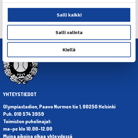
← Edellinen
Salli kaikki
Seuraava uutinen: Juniorikvartetti Prerovin ITF-
kisassa… →
Salli valinta
Kiellä
YHTEYSTIEDOT
Olympiastadion, Paavo Nurmen tie 1, 00250 Helsinki
Puh. 010 574 3959
Toimiston puhelinajat:
ma-pe klo 10.00-12.00
Muina aikoina olkaa yhteydessä