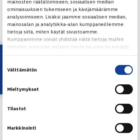
mainosten räätälöimiseen, sosiaalisen median
Marin Draganja Kroatia/Henri Kontinen 64 76(9)
ominaisuuksien tukemiseen ja kävijämäärämme
analysoimiseen. Lisäksi jaamme sosiaalisen median,
Turnauksen verkkosivut
mainosalan ja analytiikka-alan kumppaneillemme
Jarkko Niemisen verkkosivut
tietoja siitä, miten käytät sivustoamme.
Henri Kontisen verkkosivut
Kumppanimme voivat yhdistää näitä tietoja muihin
tietoihin, joita olet antanut heille tai joita on kerätty,
Lataa OmaTennis!
kun olet käyttänyt heidän palvelujaan.
Suostumuksen
Välttämätön
valinta
Mieltymykset
Jarkko Nieminen
Tilastot
Jaa:
Markkinointi