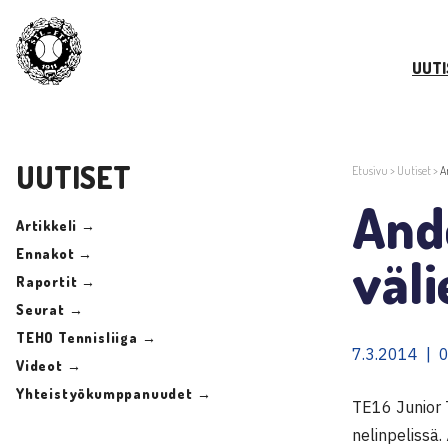
UUTI
UUTISET
Etusivu
>
Uutiset
>
A
And
Artikkeli →
Ennakot →
väli
Raportit →
Seurat →
TEHO Tennisliiga →
7.3.2014 | 
Videot →
Yhteistyökumppanuudet →
TE16 Junior T
nelinpelissä.