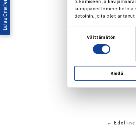
Lataa OmaTennis!
tukemiseen ja kävijämääräm
Välieriä: So
kumppaneillemme tietoja si
tietoihin, joita olet antanu
Suostumuksen
Turnaus 
Välttämätön
valinta
Jaa:
Kiellä
← Edellin