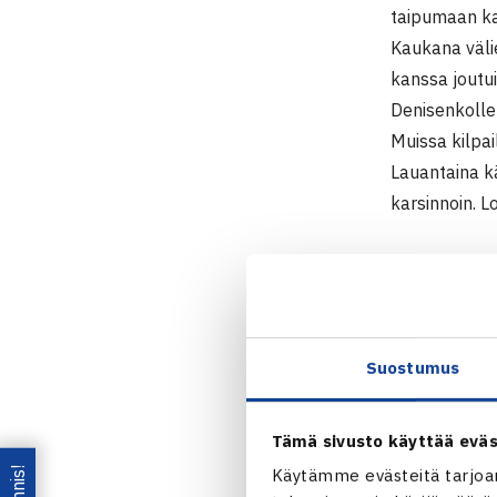
taipumaan kak
Kaukana väli
kanssa joutui
Denisenkolle 
Muissa kilpai
Lauantaina k
karsinnoin. 
Pajulahti Cu
TE16 Junior
1.-9.3.2014 
Tytöt
Suostumus
Nelinpeli
Puolivälieri
Tämä sivusto käyttää eväs
63 57 [10-5]
Käytämme evästeitä tarjoa
Venäjä 61 36