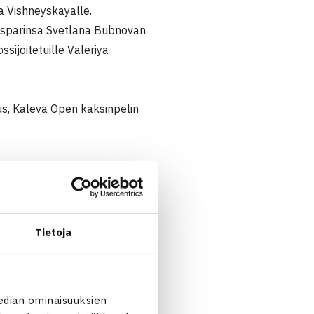
na Vishneyskayalle.
äisparinsa Svetlana Bubnovan
sijoitetuille Valeriya
us, Kaleva Open kaksinpelin
Tietoja
ova Venäjä/Cecilia Johansén
akstan/Natia Morgoshia
edian ominaisuuksien