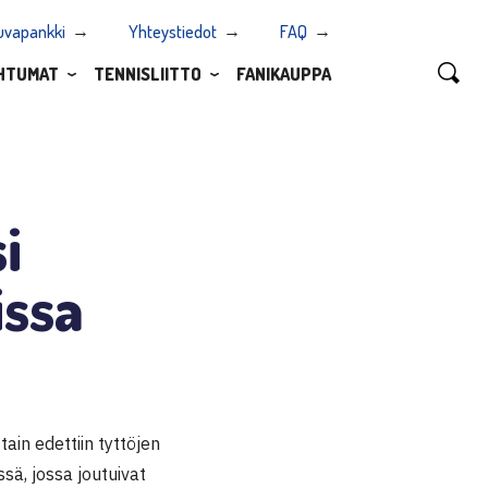
uvapankki
Yhteystiedot
FAQ
HTUMAT
TENNISLIITTO
FANIKAUPPA
i
issa
ain edettiin tyttöjen
ssä, jossa joutuivat