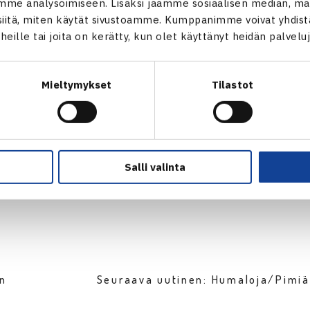
me analysoimiseen. Lisäksi jaamme sosiaalisen median, mai
fya Treshcheva/Ekaterina Vishnevskaya Venäjä (2.) – Andersso
itä, miten käytät sivustoamme. Kumppanimme voivat yhdistää
t heille tai joita on kerätty, kun olet käyttänyt heidän palvelu
verkossa
Mieltymykset
Tilastot
Salli valinta
en
Seuraava uutinen: Humaloja/Pimiä 