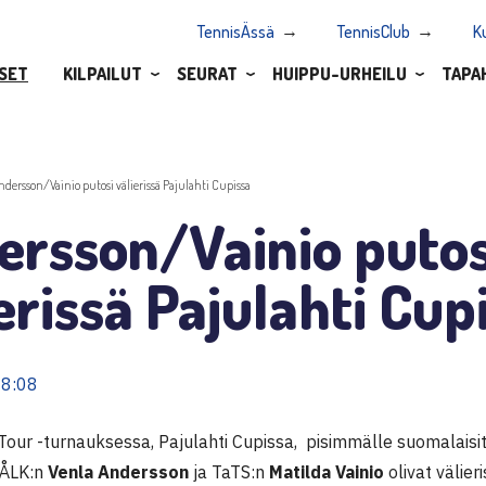
TennisÄssä
TennisClub
K
SET
KILPAILUT
SEURAT
HUIPPU-URHEILU
TAPA
ndersson/Vainio putosi välierissä Pajulahti Cupissa
ersson/Vainio putos
erissä Pajulahti Cup
08:08
our -turnauksessa, Pajulahti Cupissa, pisimmälle suomalaisitt
 ÅLK:n
Venla Andersson
ja TaTS:n
Matilda Vainio
olivat välieri