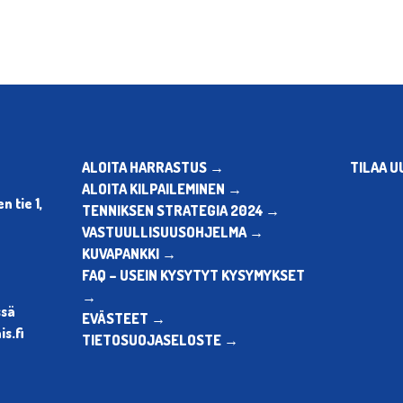
ALOITA HARRASTUS →
TILAA U
ALOITA KILPAILEMINEN →
 tie 1,
TENNIKSEN STRATEGIA 2024 →
VASTUULLISUUSOHJELMA →
KUVAPANKKI →
FAQ – USEIN KYSYTYT KYSYMYKSET
→
ssä
EVÄSTEET →
s.fi
TIETOSUOJASELOSTE →