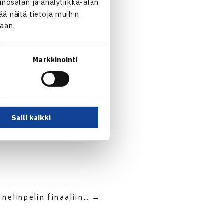
nosalan ja analytiikka-alan
n/Vainio 75 62
 näitä tietoja muihin
jaan.
Markkinointi
Salli kaikki
nelinpelin finaaliin… →