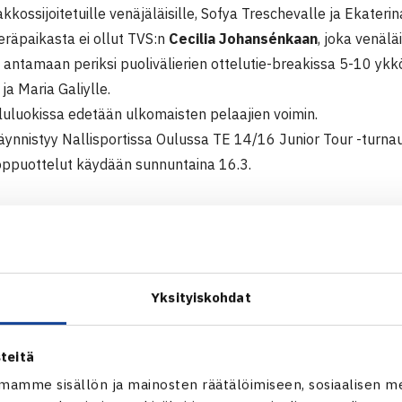
kossijoitetuille venäjäläisille, Sofya Treschevalle ja Ekateri
eräpaikasta ei ollut TVS:n
Cecilia Johansénkaan
, joka venäl
 antamaan periksi puolivälierien ottelutie-breakissa 5-10 ykkös
ja Maria Galiylle.
luluokissa edetään ulkomaisten pelaajien voimin.
äynnistyy Nallisportissa Oulussa TE 14/16 Junior Tour -turna
Loppuottelut käydään sunnuntaina 16.3.
p
 Tour -turnaus
Liikuntakeskus Pajulahti, Nastola
Yksityiskohdat
ä: Valeriya Denisenko/Maria Galiy Venäjä (1.) – Svetlana Bubn
teitä
, Venla Andersson/Matilda Vainio – Zhibek Kulambayeva Kaz
mamme sisällön ja mainosten räätälöimiseen, sosiaalisen m
 [10-4]