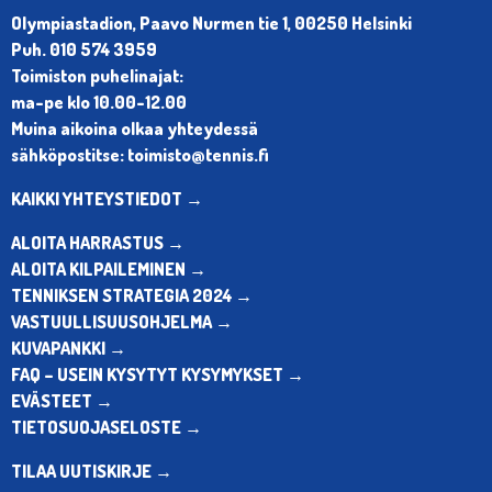
Olympiastadion, Paavo Nurmen tie 1, 00250 Helsinki
Puh. 010 574 3959
Toimiston puhelinajat:
ma-pe klo 10.00-12.00
Muina aikoina olkaa yhteydessä
sähköpostitse: toimisto@tennis.fi
KAIKKI YHTEYSTIEDOT →
ALOITA HARRASTUS →
ALOITA KILPAILEMINEN →
TENNIKSEN STRATEGIA 2024 →
VASTUULLISUUSOHJELMA →
KUVAPANKKI →
FAQ – USEIN KYSYTYT KYSYMYKSET →
EVÄSTEET →
TIETOSUOJASELOSTE →
TILAA UUTISKIRJE →