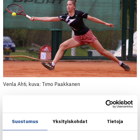
Venla Ahti, kuva: Timo Paakkanen
Kotkan massakentät toivat iloa Ahdin perheeseen jo
kuluvalla viikolla, kun kaupungissa pelattiin naisten
$15,000 ITF-ammattilaisturnaus Soluni Ladies Open.
Suostumus
Yksityiskohdat
Tietoja
Vaikka suomalaiset pelit päättyivät toiselle kierrokselle,
Venla Ahti
varmisti avauskierroksen voitolla itselleen