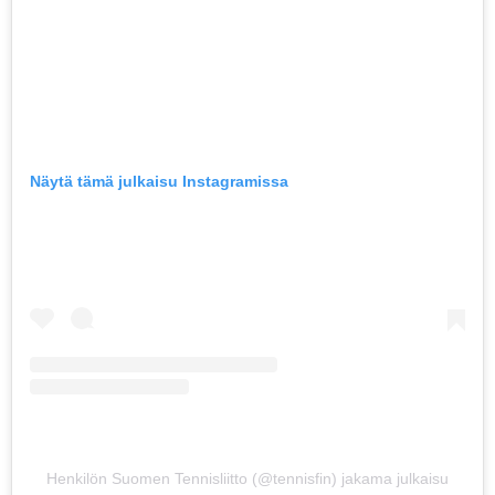
Näytä tämä julkaisu Instagramissa
Henkilön Suomen Tennisliitto (@tennisfin) jakama julkaisu