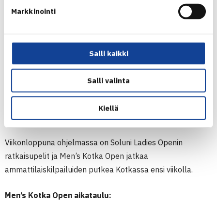
Markkinointi
Tunnelmat Kotkassa olivat iloiset saavutuksen
realisoitumisen jälkeen.
Salli kaikki
”Tuntuu ihan mahtavalta! Tämä on tärkeä saavutus itselle,
kun näkee oman kovan työn tuottavan tulosta. Ja etenkin
Salli valinta
kotikentällä sen saavuttaminen tekee siitä entistä
hienompaa. Olen todella kiitollinen kaikesta
Kiellä
kannustuksesta ja tuesta mitä olen saanut,” päätti Ahti.
Viikonloppuna ohjelmassa on Soluni Ladies Openin
ratkaisupelit ja Men’s Kotka Open jatkaa
ammattilaiskilpailuiden putkea Kotkassa ensi viikolla.
Men’s Kotka Open aikataulu: