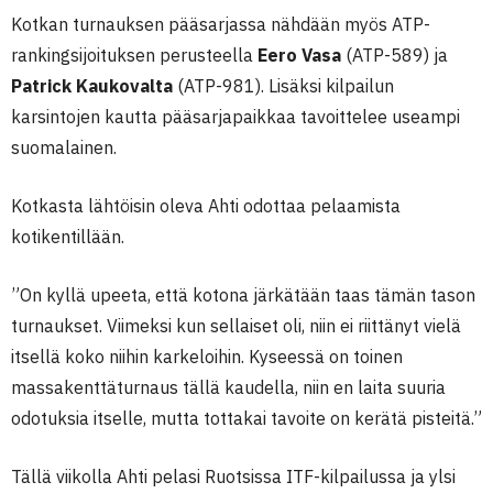
Kotkan turnauksen pääsarjassa nähdään myös ATP-
rankingsijoituksen perusteella
Eero Vasa
(ATP-589) ja
Patrick Kaukovalta
(ATP-981). Lisäksi kilpailun
karsintojen kautta pääsarjapaikkaa tavoittelee useampi
suomalainen.
Kotkasta lähtöisin oleva Ahti odottaa pelaamista
kotikentillään.
”On kyllä upeeta, että kotona järkätään taas tämän tason
turnaukset. Viimeksi kun sellaiset oli, niin ei riittänyt vielä
itsellä koko niihin karkeloihin. Kyseessä on toinen
massakenttäturnaus tällä kaudella, niin en laita suuria
odotuksia itselle, mutta tottakai tavoite on kerätä pisteitä.”
Tällä viikolla Ahti pelasi Ruotsissa ITF-kilpailussa ja ylsi