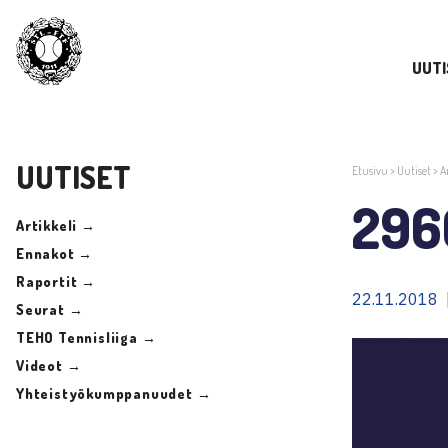
UUTI
UUTISET
Etusivu
>
Uutiset
>
A
296
Artikkeli →
Ennakot →
Raportit →
22.11.2018 
Seurat →
TEHO Tennisliiga →
Videot →
Yhteistyökumppanuudet →