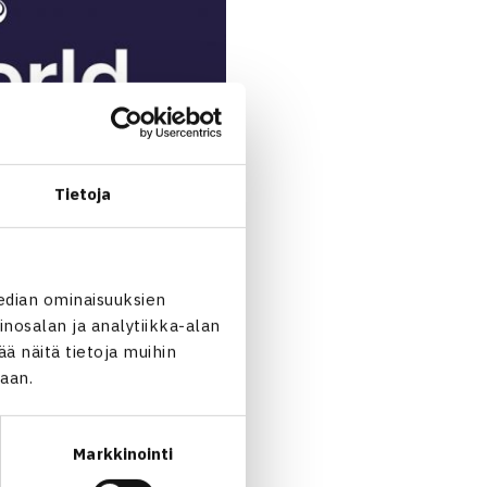
Tietoja
edian ominaisuuksien
nosalan ja analytiikka-alan
 näitä tietoja muihin
jaan.
Markkinointi