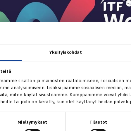
Yksityiskohdat
teitä
mamme sisällön ja mainosten räätälöimiseen, sosiaalisen m
me analysoimiseen. Lisäksi jaamme sosiaalisen median, mai
itä, miten käytät sivustoamme. Kumppanimme voivat yhdistää
t heille tai joita on kerätty, kun olet käyttänyt heidän palvelu
Mieltymykset
Tilastot