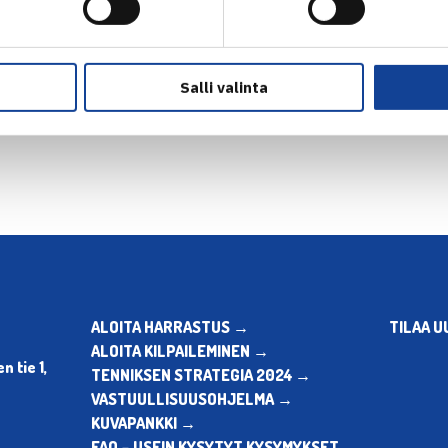
Salli valinta
en
ALOITA HARRASTUS →
TILAA U
ALOITA KILPAILEMINEN →
 tie 1,
TENNIKSEN STRATEGIA 2024 →
VASTUULLISUUSOHJELMA →
KUVAPANKKI →
FAQ – USEIN KYSYTYT KYSYMYKSET