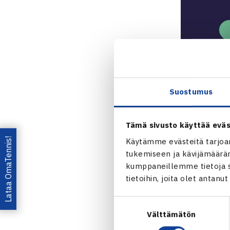
Suostumus
Tämä sivusto käyttää eväs
Lataa OmaTennis!
Käytämme evästeitä tarjoa
tukemiseen ja kävijämääräm
kumppaneillemme tietoja si
tietoihin, joita olet antanu
Jaa:
Suostumuksen
Välttämätön
valinta