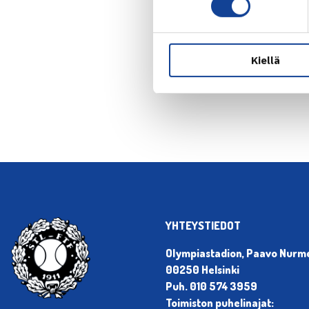
Kiellä
← Edellin
YHTEYSTIEDOT
Olympiastadion, Paavo Nurmen
00250 Helsinki
Puh. 010 574 3959
Toimiston puhelinajat: