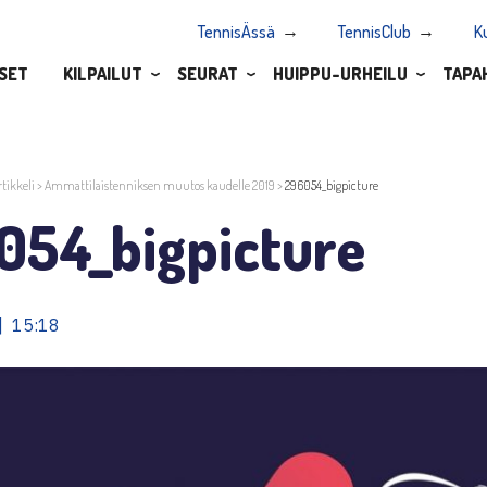
TennisÄssä
TennisClub
K
SET
KILPAILUT
SEURAT
HUIPPU-URHEILU
TAPA
rtikkeli
>
Ammattilaistenniksen muutos kaudelle 2019
>
296054_bigpicture
054_bigpicture
| 15:18