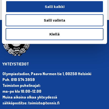
← Edellinen
Salli kaikki
Seuraava uutinen: Jarkko voitti jälleen… →
Salli valinta
Kiellä
YHTEYSTIEDOT
Olympiastadion, Paavo Nurmen tie 1, 00250 Helsinki
Puh. 010 574 3959
Toimiston puhelinajat:
ma-pe klo 10.00-12.00
Muina aikoina olkaa yhteydessä
sähköpostitse: toimisto@tennis.fi