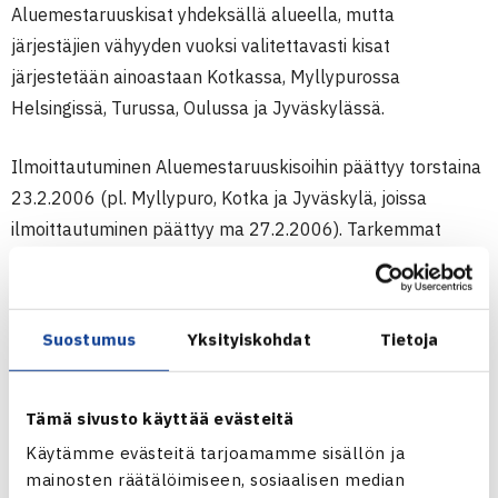
Aluemestaruuskisat yhdeksällä alueella, mutta
järjestäjien vähyyden vuoksi valitettavasti kisat
järjestetään ainoastaan Kotkassa, Myllypurossa
Helsingissä, Turussa, Oulussa ja Jyväskylässä.
Ilmoittautuminen Aluemestaruuskisoihin päättyy torstaina
23.2.2006 (pl. Myllypuro, Kotka ja Jyväskylä, joissa
ilmoittautuminen päättyy ma 27.2.2006). Tarkemmat
tiedot löytyvät kilpailukalenterista.
Ketkä saavat osallistua mihinkin kisaan:
Suostumus
Yksityiskohdat
Tietoja
Myllypuro, Helsinki: Pääkaupunkiseutu
Tämä sivusto käyttää evästeitä
Kotka: Kaakkois-Suomi (Kotka, Kouvola, Lappeenranta,
Käytämme evästeitä tarjoamamme sisällön ja
Imatra, pääkaupunkiseudun juniorit saavat osallistua
mainosten räätälöimiseen, sosiaalisen median