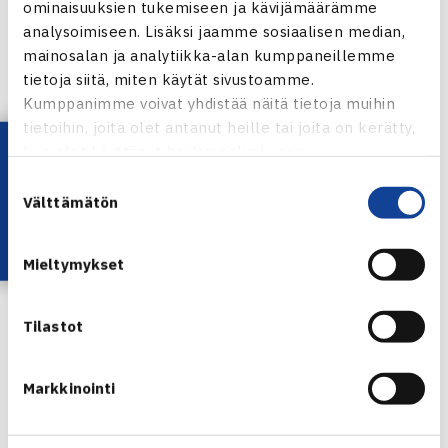
Kotkan juniorisarjoihin)
ominaisuuksien tukemiseen ja kävijämäärämme
analysoimiseen. Lisäksi jaamme sosiaalisen median,
Turku: Varsinais-Suomi (Lounais-Suomi, Pori,)
mainosalan ja analytiikka-alan kumppaneillemme
tietoja siitä, miten käytät sivustoamme.
Kumppanimme voivat yhdistää näitä tietoja muihin
Oulu: Pohjois-Suomi (Joensuu, Kajaani, Kuopio, Vaasa,
tietoihin, joita olet antanut heille tai joita on kerätty,
Seinäjoki)
Lataa OmaTennis!
kun olet käyttänyt heidän palvelujaan.
Suostumuksen
Jyväskylä: Keski-Suomi (Mikkeli, Lahti, Hyvinkää, Riihimäki,
Välttämätön
valinta
Tampere, Hämeenlinna)
Mieltymykset
Lisätietoja Tennisliitosta puh. 09-3917 1532 tai
elmo.viljanen@tennis.fi
Tilastot
Jaa:
Markkinointi