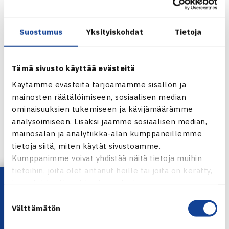
Varmista pääsysi seuraamaan Henri Kontisen ja Jarkko
Niemisen
kaksinpeliotteluita perjantaina 16.9. klo 16 alkaen
Suostumus
Yksityiskohdat
Tietoja
ostamalla lippusi
ennakkoon Lippu.fi :stä.
Tämä sivusto käyttää evästeitä
Käytämme evästeitä tarjoamamme sisällön ja
Osta lippusi ennakkoon sähköisesti tästä
mainosten räätälöimiseen, sosiaalisen median
Henri Kontisen Facebook
ominaisuuksien tukemiseen ja kävijämäärämme
Jarkko Nieminen Facebookissa
analysoimiseen. Lisäksi jaamme sosiaalisen median,
mainosalan ja analytiikka-alan kumppaneillemme
tietoja siitä, miten käytät sivustoamme.
Kumppanimme voivat yhdistää näitä tietoja muihin
Jaa:
tietoihin, joita olet antanut heille tai joita on kerätty,
Lataa OmaTennis!
kun olet käyttänyt heidän palvelujaan.
Suostumuksen
Välttämätön
valinta
← Edellinen
Seuraava uutinen: Japanin Nara pudotti… →