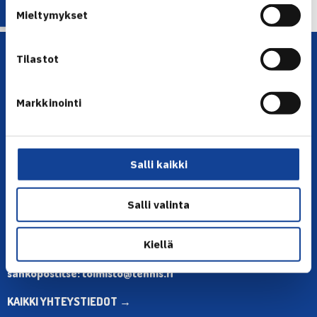
Mieltymykset
Tilastot
Markkinointi
YHTEYSTIEDOT
Salli kaikki
Olympiastadion, Paavo Nurmen tie 1, 00250 Helsinki
Salli valinta
Puh. 010 574 3959
Toimiston puhelinajat:
ma-pe klo 10.00-12.00
Kiellä
Muina aikoina olkaa yhteydessä
sähköpostitse: toimisto@tennis.fi
KAIKKI YHTEYSTIEDOT →