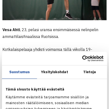
Vesa Ahti
, 23, pelasi uransa ensimmäisessä nelinpelin
ammattilaisfinaalissa Ruotsissa.
Kotkalaispelaaja yhdisti voimansa tällä viikolla 19-
vuotiaan ruotsalaisen
Arslanbek Temirhanovin
kanssa.
Sijoittamaton voimakaksikko tiputti jo puolivälierässä
toiseksi sijoitetun parin
Filip Bergevi
/
Simon Freund
ja
Suostumus
Yksityiskohdat
Tietoja
kaksikko pyrki jatkamaan vastustamatonta menoaan
loppuottelussa neljänneksi sijoitettua brittiparia
Giles
Tämä sivusto käyttää evästeitä
Hussey
/
Johannus Monday
vastaan.
Käytämme evästeitä tarjoamamme sisällön ja
mainosten räätälöimiseen, sosiaalisen median
Finaali alkoi erinomaisesti syötönpidolla ja murrolla
ominaisuuksien tukemiseen ja kävijämäärämme