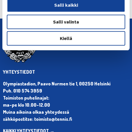
Seuraava uutinen: Viikkoennakko 40/2022 – →
Salli kaikki
Salli valinta
Kiellä
YHTEYSTIEDOT
Olympiastadion, Paavo Nurmen tie 1, 00250 Helsinki
Puh. 010 574 3959
Toimiston puhelinajat:
ma-pe klo 10.00-12.00
Muina aikoina olkaa yhteydessä
sähköpostitse: toimisto@tennis.fi
KAIKKI YHTEYSTIEDOT →