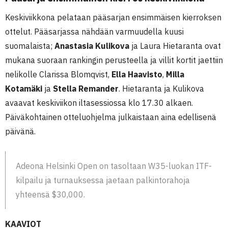
Keskiviikkona pelataan pääsarjan ensimmäisen kierroksen
ottelut. Pääsarjassa nähdään varmuudella kuusi
suomalaista;
Anastasia Kulikova
ja Laura Hietaranta ovat
mukana suoraan rankingin perusteella ja villit kortit jaettiin
nelikolle Clarissa Blomqvist,
Ella Haavisto
,
Milla
Kotamäki
ja
Stella Remander
. Hietaranta ja Kulikova
avaavat keskiviikon iltasessiossa klo 17.30 alkaen.
Päiväkohtainen otteluohjelma julkaistaan aina edellisenä
päivänä.
Adeona Helsinki Open on tasoltaan W35-luokan ITF-
kilpailu ja turnauksessa
jaetaan palkintorahoja
yhteensä $30,000.
KAAVIOT