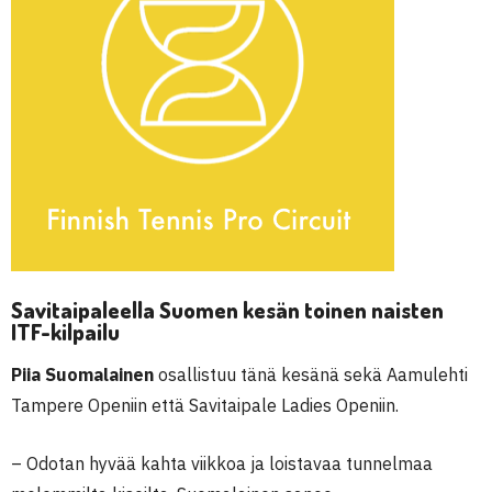
Savitaipaleella Suomen kesän toinen naisten
ITF-kilpailu
Piia Suomalainen
osallistuu tänä kesänä sekä Aamulehti
Tampere Openiin että Savitaipale Ladies Openiin.
– Odotan hyvää kahta viikkoa ja loistavaa tunnelmaa