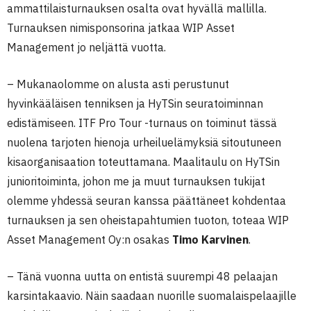
ammattilaisturnauksen osalta ovat hyvällä mallilla.
Turnauksen nimisponsorina jatkaa WIP Asset
Management jo neljättä vuotta.
– Mukanaolomme on alusta asti perustunut
hyvinkääläisen tenniksen ja HyTSin seuratoiminnan
edistämiseen. ITF Pro Tour -turnaus on toiminut tässä
nuolena tarjoten hienoja urheiluelämyksiä sitoutuneen
kisaorganisaation toteuttamana. Maalitaulu on HyTSin
junioritoiminta, johon me ja muut turnauksen tukijat
olemme yhdessä seuran kanssa päättäneet kohdentaa
turnauksen ja sen oheistapahtumien tuoton, toteaa WIP
Asset Management Oy:n osakas
Timo Karvinen
.
– Tänä vuonna uutta on entistä suurempi 48 pelaajan
karsintakaavio. Näin saadaan nuorille suomalaispelaajille