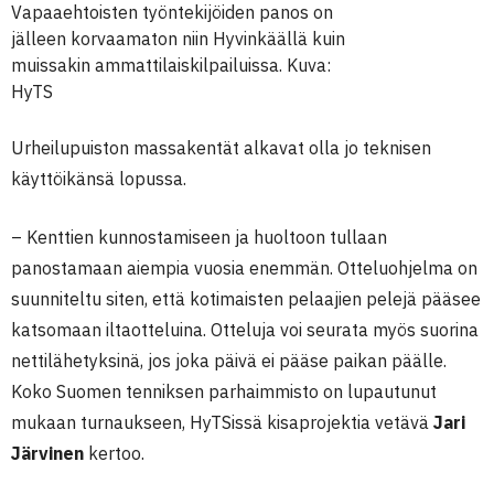
Vapaaehtoisten työntekijöiden panos on
jälleen korvaamaton niin Hyvinkäällä kuin
muissakin ammattilaiskilpailuissa. Kuva:
HyTS
Urheilupuiston massakentät alkavat olla jo teknisen
käyttöikänsä lopussa.
– Kenttien kunnostamiseen ja huoltoon tullaan
panostamaan aiempia vuosia enemmän. Otteluohjelma on
suunniteltu siten, että kotimaisten pelaajien pelejä pääsee
katsomaan iltaotteluina. Otteluja voi seurata myös suorina
nettilähetyksinä, jos joka päivä ei pääse paikan päälle.
Koko Suomen tenniksen parhaimmisto on lupautunut
mukaan turnaukseen, HyTSissä kisaprojektia vetävä
Jari
Järvinen
kertoo.