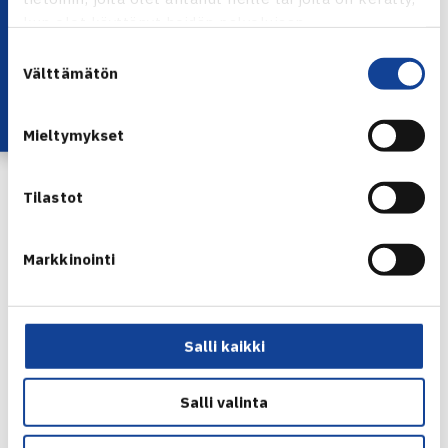
Lataa OmaTennis!
kun olet käyttänyt heidän palvelujaan.
Suostumuksen
Välttämätön
valinta
Mieltymykset
Tilastot
Markkinointi
Salli kaikki
Salli valinta