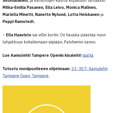
Suomalainen,
ja karsintojen kautta kilpailuun tähtäävät
Milka-Emilia Pasanen, Ella Leivo, Monica Malinen,
Mariella Minetti, Nanette Nylund, Lotta Heiskanen
ja
Peppi Ramstedt.
–
Ella Haavisto
sai villin kortin. On hauska päästää nuori
lahjakkuus kokeilemaan siipiään, Paloheimo sanoo.
Lue Aamulehti Tampere Openin kisalehti
täältä
.
Tutustu monipuoliseen ohjelmaan:
23.-30.7. Aamulehti
Tampere Open, Tampere