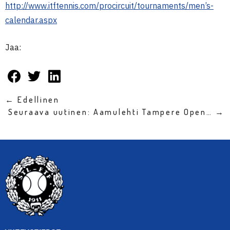
http://www.itftennis.com/procircuit/tournaments/men’s-
calendar.aspx
Jaa:
← Edellinen
Seuraava uutinen: Aamulehti Tampere Open… →