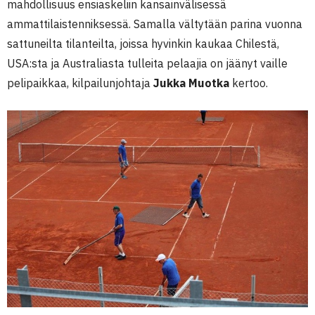
mahdollisuus ensiaskeliin kansainvälisessä
ammattilaistenniksessä. Samalla vältytään parina vuonna
sattuneilta tilanteilta, joissa hyvinkin kaukaa Chilestä,
USA:sta ja Australiasta tulleita pelaajia on jäänyt vaille
pelipaikkaa, kilpailunjohtaja
Jukka Muotka
kertoo.