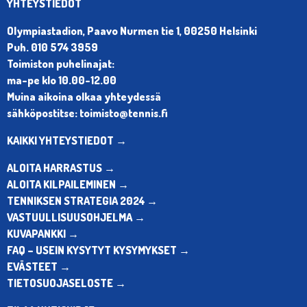
YHTEYSTIEDOT
Olympiastadion, Paavo Nurmen tie 1, 00250 Helsinki
Puh. 010 574 3959
Toimiston puhelinajat:
ma-pe klo 10.00-12.00
Muina aikoina olkaa yhteydessä
sähköpostitse: toimisto@tennis.fi
KAIKKI YHTEYSTIEDOT →
ALOITA HARRASTUS →
ALOITA KILPAILEMINEN →
TENNIKSEN STRATEGIA 2024 →
VASTUULLISUUSOHJELMA →
KUVAPANKKI →
FAQ – USEIN KYSYTYT KYSYMYKSET →
EVÄSTEET →
TIETOSUOJASELOSTE →