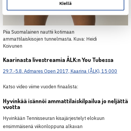
Kiellä
Piia Suomalainen nauttii kotimaan
ammattilaiskisojen tunnelmasta. Kuva: Heidi
Koivunen
Kaarinasta livestreamia ÅLK:n You Tubessa
29.7.-5.8. Admares Open 2017, Kaarina (ÅLK), 15 000
Katso video viime vuoden finaalista:
Hyvinkää isännöi ammattilaiskilpailua jo neljättä
vuotta
Hyvinkään Tennisseuran kisajärjestelyt elokuun
ensimmäisenä viikonloppuna alkavan