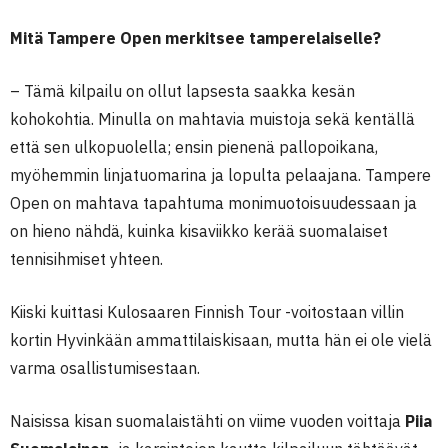
Mitä Tampere Open merkitsee tamperelaiselle?
– Tämä kilpailu on ollut lapsesta saakka kesän
kohokohtia. Minulla on mahtavia muistoja sekä kentällä
että sen ulkopuolella; ensin pienenä pallopoikana,
myöhemmin linjatuomarina ja lopulta pelaajana. Tampere
Open on mahtava tapahtuma monimuotoisuudessaan ja
on hieno nähdä, kuinka kisaviikko kerää suomalaiset
tennisihmiset yhteen.
Kiiski kuittasi Kulosaaren Finnish Tour -voitostaan villin
kortin Hyvinkään ammattilaiskisaan, mutta hän ei ole vielä
varma osallistumisestaan.
Naisissa kisan suomalaistähti on viime vuoden voittaja
Piia