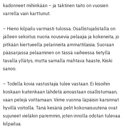
kadonneet mihinkään – ja taktinen taito on vuosien
varrella vain karttunut.
– Hieno kilpailu varmasti tulossa. Osallistujalistalla on
jälleen sekoitus nuoria nousevia pelaajia ja kokeneita, jo
pitkään kiertueella pelanneita ammattilaisia. Suoraan
pääsarjassa pelaaminen on tässä vaiheessa tietyllä
tavalla yllätys, mutta samalla mahtava haaste, Kiiski
sanoo.
– Todella kovia vastustajia tulee vastaan. Ei kisoihin
koskaan kuitenkaan lähdetä ainoastaan osallistumaan,
vaan pelejä voittamaan. Viime vuonna läpäisin karsinnat
hyvillä voitoilla. Tänä kesänä pelit kokonaisuutena ovat
sujuneet vieläkin paremmin, joten innolla odotan tulevaa
kilpailua.