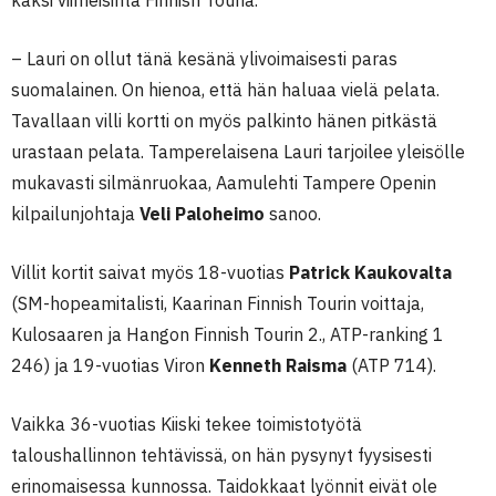
kaksi viimeisintä Finnish Touria.
– Lauri on ollut tänä kesänä ylivoimaisesti paras
suomalainen. On hienoa, että hän haluaa vielä pelata.
Tavallaan villi kortti on myös palkinto hänen pitkästä
urastaan pelata. Tamperelaisena Lauri tarjoilee yleisölle
mukavasti silmänruokaa, Aamulehti Tampere Openin
kilpailunjohtaja
Veli Paloheimo
sanoo.
Villit kortit saivat myös 18-vuotias
Patrick Kaukovalta
(SM-hopeamitalisti, Kaarinan Finnish Tourin voittaja,
Kulosaaren ja Hangon Finnish Tourin 2., ATP-ranking 1
246) ja 19-vuotias Viron
Kenneth Raisma
(ATP 714).
Vaikka 36-vuotias Kiiski tekee toimistotyötä
taloushallinnon tehtävissä, on hän pysynyt fyysisesti
erinomaisessa kunnossa. Taidokkaat lyönnit eivät ole