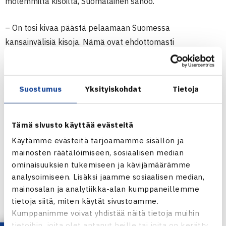
molemmilta kisoilta, Suomalainen sanoo.
– On tosi kivaa päästä pelaamaan Suomessa
kansainvälisiä kisoja. Nämä ovat ehdottomasti
lempikisojani.
30.7.-6.8. Savitaipale Ladies Open, Savitaipale (StTS), 15
Suostumus
Yksityiskohdat
Tietoja
000
Lisätietoja:
Tämä sivusto käyttää evästeitä
http://www.itftennis.com/procircuit/tournaments/women’s-
Käytämme evästeitä tarjoamamme sisällön ja
calendar.aspx
mainosten räätälöimiseen, sosiaalisen median
ominaisuuksien tukemiseen ja kävijämäärämme
analysoimiseen. Lisäksi jaamme sosiaalisen median,
mainosalan ja analytiikka-alan kumppaneillemme
tietoja siitä, miten käytät sivustoamme.
Kumppanimme voivat yhdistää näitä tietoja muihin
tietoihin, joita olet antanut heille tai joita on kerätty,