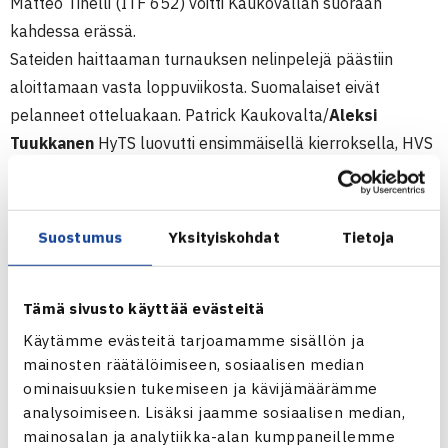
Matteo Tinelli (ITF 652) voitti Kaukovallan suoraan
kahdessa erässä.
Sateiden haittaaman turnauksen nelinpelejä päästiin
aloittamaan vasta loppuviikosta. Suomalaiset eivät
pelanneet otteluakaan. Patrick Kaukovalta/
Aleksi
Tuukkanen
HyTS luovutti ensimmäisellä kierroksella, HVS
Alex Hedman
ja TaTS:n
Pyry Hyrkkönen
puolivälierissä,
saatuaan itse sveitsiläisparilta luovutuksen ensimmäisellä
kierroksella. Myös tyttöjen nelinpelissä HVS:n
Olivia Pimiä
Suostumus
Yksityiskohdat
Tietoja
ja Latvian Anna Veisteina antoivat luovutuksen
ensimmäisellä kierroksella.
Tämä sivusto käyttää evästeitä
Estonia Junior Open
Käytämme evästeitä tarjoamamme sisällön ja
Juniorien ITF-turnaus (4.kateg.)
mainosten räätälöimiseen, sosiaalisen median
ominaisuuksien tukemiseen ja kävijämäärämme
25.5.-1.6.2014 Tallinna, Viro
analysoimiseen. Lisäksi jaamme sosiaalisen median,
Poikien kaksinpeli
mainosalan ja analytiikka-alan kumppaneillemme