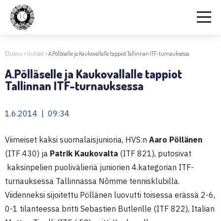
Etusivu
>
Uutiset
>
A.Pölläselle ja Kaukovallalle tappiot Tallinnan ITF-turnauksessa
A.Pölläselle ja Kaukovallalle tappiot
Tallinnan ITF-turnauksessa
1.6.2014 | 09:34
Viimeiset kaksi suomalaisjunioria, HVS:n
Aaro Pöllänen
(ITF 430) ja
Patrik Kaukovalta
(ITF 821), putosivat
kaksinpelien puolivälieriä juniorien 4.kategorian ITF-
turnauksessa Tallinnassa Nõmme tennisklubilla.
Viidenneksi sijoitettu Pöllänen luovutti toisessa erässä 2-6,
0-1 tilanteessa britti Sebastien Butlerille (ITF 822), Italian