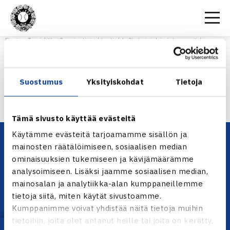
Etusivu
>
Tennisliitto
>
Organisaatio ja yhteystiedot
>
Strategia ja toimintasuunnitelma
>
Strategiaesitys 14-16
STRATEGIAESITYS 14-16
Suostumus
Yksityiskohdat
Tietoja
Strategiaesitys 14-16
Tämä sivusto käyttää evästeitä
Käytämme evästeitä tarjoamamme sisällön ja
mainosten räätälöimiseen, sosiaalisen median
ominaisuuksien tukemiseen ja kävijämäärämme
analysoimiseen. Lisäksi jaamme sosiaalisen median,
mainosalan ja analytiikka-alan kumppaneillemme
tietoja siitä, miten käytät sivustoamme.
Kumppanimme voivat yhdistää näitä tietoja muihin
YHTEYSTIEDOT
tietoihin, joita olet antanut heille tai joita on kerätty,