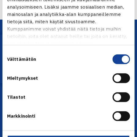
analysoimiseen. Lisäksi jaamme sosiaalisen median,
mainosalan ja analytiikka-alan kumppaneillemme
tietoja siitä, miten käytät sivustoamme.
Kumppanimme voivat yhdistää näitä tietoja muihin
tietoihin, joita olet antanut heille tai joita on kerätty,
Lataa OmaTennis!
kun olet käyttänyt heidän palvelujaan.
Suostumuksen
Välttämätön
valinta
YHTEYSTIEDOT
Mieltymykset
Olympiastadion, Paavo Nurmen tie 1, 00250 Helsinki
Puh. 010 574 3959
Tilastot
Toimiston puhelinajat:
ma-pe klo 10.00-12.00
Markkinointi
Muina aikoina olkaa yhteydessä
sähköpostitse: toimisto@tennis.fi
KAIKKI YHTEYSTIEDOT →