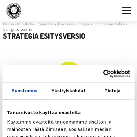
Etusivu
>
Tennisliitto
>
Organisaatio ja yhteystiedot
>
Strategia ja toimintasuunnitelma
>
Strategia esitysversio
STRATEGIA ESITYSVERSIO
Suostumus
Yksityiskohdat
Tietoja
Tämä sivusto käyttää evästeitä
Käytämme evästeitä tarjoamamme sisällön ja
mainosten räätälöimiseen, sosiaalisen median
ominaisuuksien tukemiseen ja kävijämäärämme