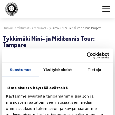
Etusivu
>
Tapahtumat
>
Tapahtumat
>
Tykkimäki Mini- ja Miditennis Tour: Tampere
Tykkimäki Mini- ja Miditennis Tour:
Tampere
27.12.2018 | 12:15
Suostumus
Yksityiskohdat
Tietoja
Jaa:
Tämä sivusto käyttää evästeitä
Käytämme evästeitä tarjoamamme sisällön ja
← Edellinen
mainosten räätälöimiseen, sosiaalisen median
Seuraava uutinen: Tykkimäki Mini- ja… →
ominaisuuksien tukemiseen ja kävijämäärämme
analysoimiseen. Lisäksi jaamme sosiaalisen median,