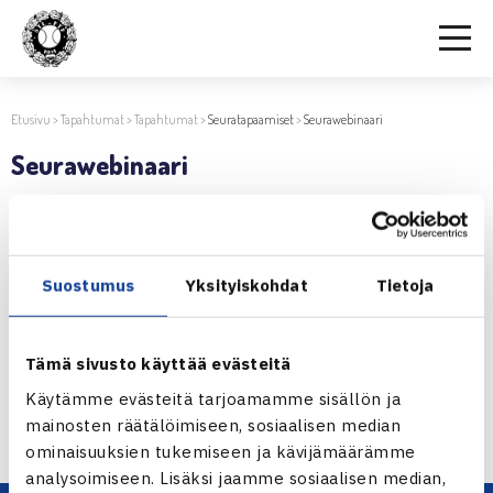
Etusivu
>
Tapahtumat
>
Tapahtumat
>
Seuratapaamiset
>
Seurawebinaari
Seurawebinaari
16.2.2022 | 18:47
Jaa:
Suostumus
Yksityiskohdat
Tietoja
Tämä sivusto käyttää evästeitä
← Edellinen
Käytämme evästeitä tarjoamamme sisällön ja
Seuraava uutinen: Seurawebinaari →
mainosten räätälöimiseen, sosiaalisen median
ominaisuuksien tukemiseen ja kävijämäärämme
analysoimiseen. Lisäksi jaamme sosiaalisen median,