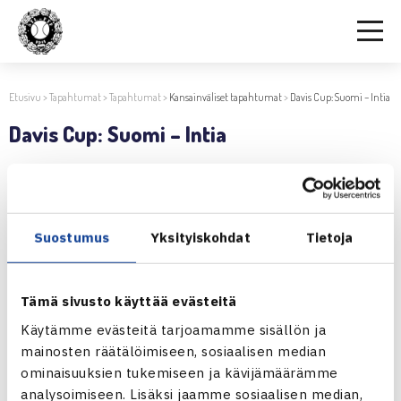
Etusivu
>
Tapahtumat
>
Tapahtumat
>
Kansainväliset tapahtumat
>
Davis Cup: Suomi – Intia
Davis Cup: Suomi – Intia
6.2.2021 | 20:18
Jaa:
Suostumus
Yksityiskohdat
Tietoja
Tämä sivusto käyttää evästeitä
← Edellinen
Käytämme evästeitä tarjoamamme sisällön ja
Seuraava uutinen: Naisverkosto:
mainosten räätälöimiseen, sosiaalisen median
aluetapaaminen |… →
ominaisuuksien tukemiseen ja kävijämäärämme
analysoimiseen. Lisäksi jaamme sosiaalisen median,