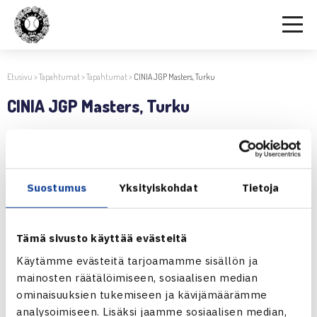
Etusivu
>
Tapahtumat
>
Tapahtumat
>
CINIA JGP Masters, Turku
CINIA JGP Masters, Turku
23.8.2017 | 09:36
Jaa:
Suostumus
Yksityiskohdat
Tietoja
Tämä sivusto käyttää evästeitä
← Edellinen
Käytämme evästeitä tarjoamamme sisällön ja
Seuraava uutinen: Koululaisten
mainosten räätälöimiseen, sosiaalisen median
mestaruuskilpailut, Helsinki… →
ominaisuuksien tukemiseen ja kävijämäärämme
analysoimiseen. Lisäksi jaamme sosiaalisen median,