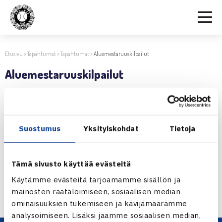
Etusivu
>
Tapahtumat
>
Tapahtumat
>
Aluemestaruuskilpailut
Aluemestaruuskilpailut
1.6.2017 | 09:39
Jaa:
Suostumus
Yksityiskohdat
Tietoja
Tämä sivusto käyttää evästeitä
← Edellinen
Käytämme evästeitä tarjoamamme sisällön ja
Seuraava uutinen: 4. Finnish Tour,… →
mainosten räätälöimiseen, sosiaalisen median
ominaisuuksien tukemiseen ja kävijämäärämme
analysoimiseen. Lisäksi jaamme sosiaalisen median,