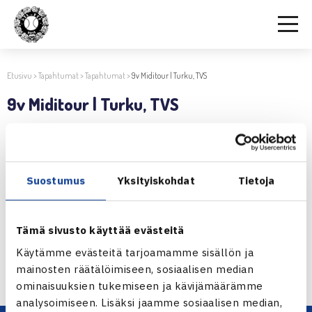
Etusivu
>
Tapahtumat
>
Tapahtumat
>
9v Miditour | Turku, TVS
9v Miditour | Turku, TVS
3.12.2019 | 14:47
Jaa:
Suostumus
Yksityiskohdat
Tietoja
Tämä sivusto käyttää evästeitä
← Edellinen
Seuraava uutinen: 9v Miditour |… →
Käytämme evästeitä tarjoamamme sisällön ja
mainosten räätälöimiseen, sosiaalisen median
ominaisuuksien tukemiseen ja kävijämäärämme
analysoimiseen. Lisäksi jaamme sosiaalisen median,