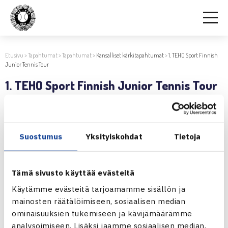
Etusivu
>
Tapahtumat
>
Tapahtumat
>
Kansalliset kärkitapahtumat
>
1. TEHO Sport Finnish
Junior Tennis Tour
1. TEHO Sport Finnish Junior Tennis Tour
11.4.2023 | 13:25
Suostumus
Yksityiskohdat
Tietoja
Jaa:
Tämä sivusto käyttää evästeitä
Käytämme evästeitä tarjoamamme sisällön ja
← Edellinen
Seuraava uutinen: 1. TEHO Sport… →
mainosten räätälöimiseen, sosiaalisen median
ominaisuuksien tukemiseen ja kävijämäärämme
analysoimiseen. Lisäksi jaamme sosiaalisen median,