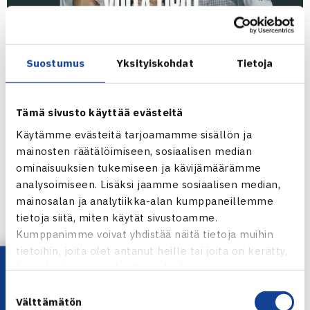
Suostumus
Yksityiskohdat
Tietoja
Tämä sivusto käyttää evästeitä
Käytämme evästeitä tarjoamamme sisällön ja
mainosten räätälöimiseen, sosiaalisen median
ominaisuuksien tukemiseen ja kävijämäärämme
analysoimiseen. Lisäksi jaamme sosiaalisen median,
mainosalan ja analytiikka-alan kumppaneillemme
tietoja siitä, miten käytät sivustoamme.
Kumppanimme voivat yhdistää näitä tietoja muihin
tietoihin, joita olet antanut heille tai joita on kerätty,
Jaa:
Lataa OmaTennis!
kun olet käyttänyt heidän palvelujaan.
Suostumuksen
Välttämätön
valinta