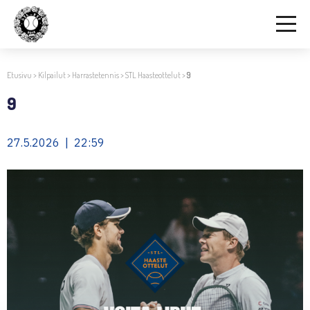
Etusivu
>
Kilpailut
>
Harrastetennis
>
STL Haasteottelut
>
9
9
27.5.2026 | 22:59