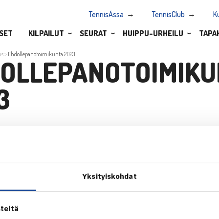
TennisÄssä
TennisClub
K
SET
KILPAILUT
SEURAT
HUIPPU-URHEILU
TAPA
us
>
Ehdollepanotoimikunta 2023
OLLEPANOTOIMIKU
3
toimikunta 2023
Yksityiskohdat
teitä