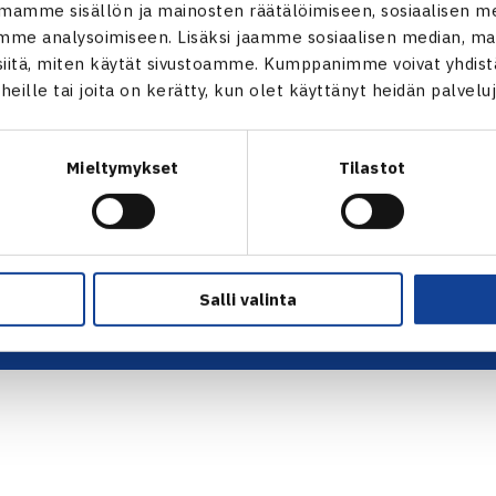
ALOITA HARRASTUS →
TILAA U
mamme sisällön ja mainosten räätälöimiseen, sosiaalisen m
ALOITA KILPAILEMINEN →
me analysoimiseen. Lisäksi jaamme sosiaalisen median, mai
 tie 1,
TENNIKSEN STRATEGIA 2024 →
itä, miten käytät sivustoamme. Kumppanimme voivat yhdistää
VASTUULLISUUSOHJELMA →
t heille tai joita on kerätty, kun olet käyttänyt heidän palvelu
KUVAPANKKI →
FAQ – USEIN KYSYTYT KYSYMYKSET
→
Mieltymykset
Tilastot
ssä
EVÄSTEET →
s.fi
TIETOSUOJASELOSTE →
Salli valinta