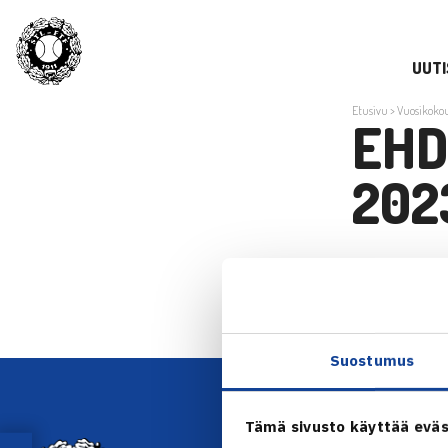
UUTI
Etusivu
>
Vuosikoko
EHD
202
Ehdollepano
Suostumus
Tämä sivusto käyttää eväs