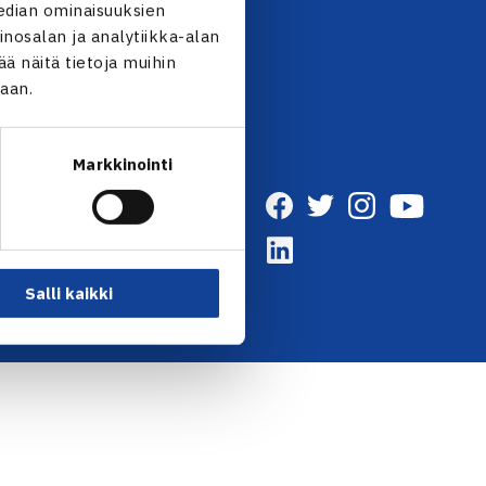
UTISKIRJE →
edian ominaisuuksien
nosalan ja analytiikka-alan
 näitä tietoja muihin
jaan.
Markkinointi
Salli kaikki