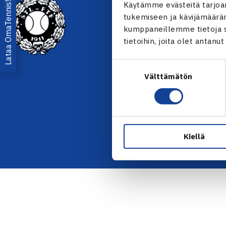
YHTEYSTIEDOT
Lataa OmaTennis!
Käytämme evästeitä tarjoa
tukemiseen ja kävijämääräm
Olympiastadion, Paavo Nurmen
kumppaneillemme tietoja si
00250 Helsinki
tietoihin, joita olet antanu
Puh. 010 574 3959
Toimiston puhelinajat:
Suostumuksen
ma-pe klo 10.00-12.00
Välttämätön
valinta
Muina aikoina olkaa yhteyde
sähköpostitse: toimisto@tenni
KAIKKI YHTEYSTIEDOT →
Kiellä