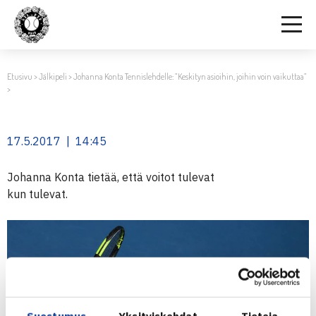
Etusivu
>
Jälkipeli
>
Johanna Konta Tennislehdelle: ”Keskityn asioihin, joihin voin vaikuttaa”
>
17.5.2017 | 14:45
Johanna Konta tietää, että voitot tulevat
kun tulevat.
Suostumus
Yksityiskohdat
Tietoja