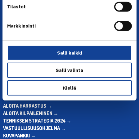
Tilastot
Markkinointi
YHTEYSTIEDOT
Olympiastadion, Paavo Nurmen tie 1, 00250 Helsinki
Puh. 010 574 3959
Salli kaikki
Toimiston puhelinajat:
ma-pe klo 10.00-12.00
Salli valinta
Muina aikoina olkaa yhteydessä
sähköpostitse: toimisto@tennis.fi
Kiellä
KAIKKI YHTEYSTIEDOT →
ALOITA HARRASTUS →
ALOITA KILPAILEMINEN →
TENNIKSEN STRATEGIA 2024 →
VASTUULLISUUSOHJELMA →
KUVAPANKKI →