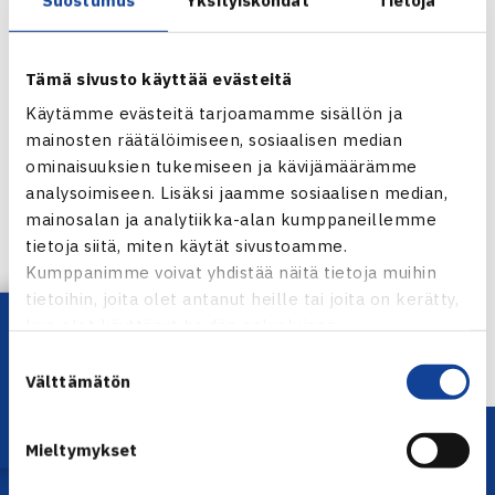
Tämä sivusto käyttää evästeitä
Käytämme evästeitä tarjoamamme sisällön ja
mainosten räätälöimiseen, sosiaalisen median
ominaisuuksien tukemiseen ja kävijämäärämme
analysoimiseen. Lisäksi jaamme sosiaalisen median,
Jaa:
mainosalan ja analytiikka-alan kumppaneillemme
tietoja siitä, miten käytät sivustoamme.
Kumppanimme voivat yhdistää näitä tietoja muihin
tietoihin, joita olet antanut heille tai joita on kerätty,
Lataa OmaTennis!
← Edellinen
kun olet käyttänyt heidän palvelujaan.
Suostumuksen
Välttämätön
valinta
Mieltymykset