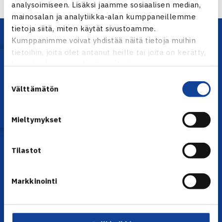
analysoimiseen. Lisäksi jaamme sosiaalisen median,
mainosalan ja analytiikka-alan kumppaneillemme
tietoja siitä, miten käytät sivustoamme.
Kumppanimme voivat yhdistää näitä tietoja muihin
tietoihin, joita olet antanut heille tai joita on kerätty,
Lataa OmaTennis!
kun olet käyttänyt heidän palvelujaan.
Suostumuksen
Välttämätön
valinta
YHTEYSTIEDOT
Mieltymykset
Olympiastadion, Paavo Nurmen tie 1, 00250 Helsinki
Puh. 010 574 3959
Tilastot
Toimiston puhelinajat:
ma-pe klo 10.00-12.00
Muina aikoina olkaa yhteydessä
Markkinointi
sähköpostitse: toimisto@tennis.fi
KAIKKI YHTEYSTIEDOT →